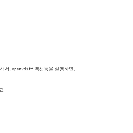
대해서,
액션등을 실행하면,
openvdiff
고,