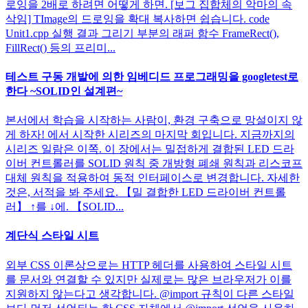
로잉을 2배로 하려면 어떻게 하면. [보그 집합체의 악마의 속
삭임] TImage의 드로잉을 확대 복사하면 쉽습니다. code
Unit1.cpp 실행 결과 그리기 부분의 래퍼 함수 FrameRect(),
FillRect() 등의 프리미...
테스트 구동 개발에 의한 임베디드 프로그래밍을 googletest로
한다 ~SOLID인 설계편~
본서에서 학습을 시작하는 사람이, 환경 구축으로 망설이지 않
게 하자! 에서 시작한 시리즈의 마지막 회입니다. 지금까지의
시리즈 일람은 이쪽. 이 장에서는 밀접하게 결합된 LED 드라
이버 컨트롤러를 SOLID 원칙 중 개방형 폐쇄 원칙과 리스코프
대체 원칙을 적용하여 동적 인터페이스로 변경합니다. 자세한
것은, 서적을 봐 주세요. 【밀 결합한 LED 드라이버 컨트롤
러】 ↑를 ↓에. 【SOLID...
계단식 스타일 시트
외부 CSS 이론상으로는 HTTP 헤더를 사용하여 스타일 시트
를 문서와 연결할 수 있지만 실제로는 많은 브라우저가 이를
지원하지 않는다고 생각합니다. @import 규칙이 다른 스타일