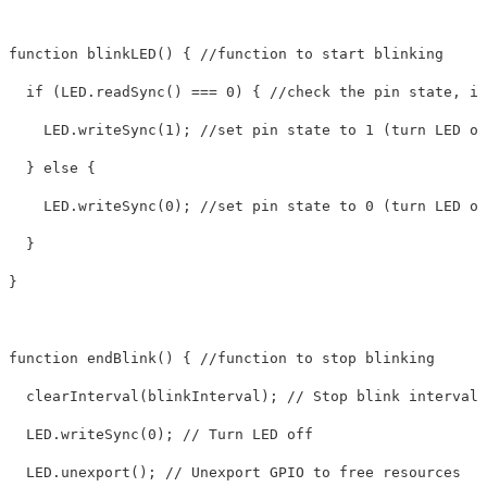
function blinkLED() { //function to start blinking

  if (LED.readSync() === 0) { //check the pin state, if
    LED.writeSync(1); //set pin state to 1 (turn LED on
  } else {

    LED.writeSync(0); //set pin state to 0 (turn LED of
  }

}

function endBlink() { //function to stop blinking

  clearInterval(blinkInterval); // Stop blink intervals

  LED.writeSync(0); // Turn LED off

  LED.unexport(); // Unexport GPIO to free resources
