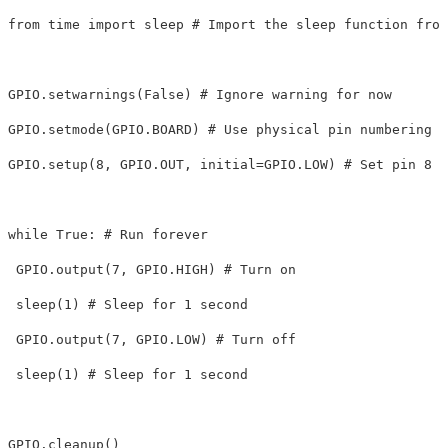
from time import sleep # Import the sleep function from
GPIO.setwarnings(False) # Ignore warning for now

GPIO.setmode(GPIO.BOARD) # Use physical pin numbering

GPIO.setup(8, GPIO.OUT, initial=GPIO.LOW) # Set pin 8 t
while True: # Run forever

 GPIO.output(7, GPIO.HIGH) # Turn on

 sleep(1) # Sleep for 1 second

 GPIO.output(7, GPIO.LOW) # Turn off

 sleep(1) # Sleep for 1 second
