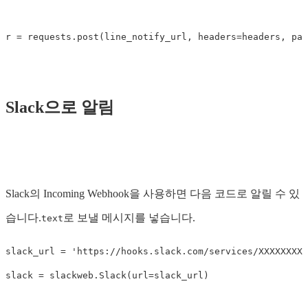
r
=
requests
.
post
(
line_notify_url
,
headers
=
headers
,
par
Slack으로 알림
Slack의 Incoming Webhook을 사용하면 다음 코드로 알릴 수 있
습니다.
로 보낼 메시지를 넣습니다.
text
slack_url
=
'https://hooks.slack.com/services/XXXXXXXXX
slack
=
slackweb
.
Slack
(
url
=
slack_url
)