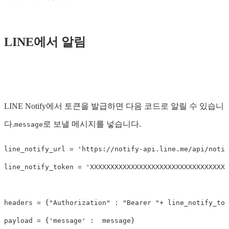
LINE에서 알림
LINE Notify에서 토큰을 발급하면 다음 코드로 알릴 수 있습니
다.
로 보낼 메시지를 넣습니다.
message
line_notify_url
=
'https://notify-api.line.me/api/notif
line_notify_token
=
'XXXXXXXXXXXXXXXXXXXXXXXXXXXXXXXXXX
headers
=
{
"Authorization"
:
"Bearer "
+
line_notify_tok
payload
=
{
'message'
:
message
}