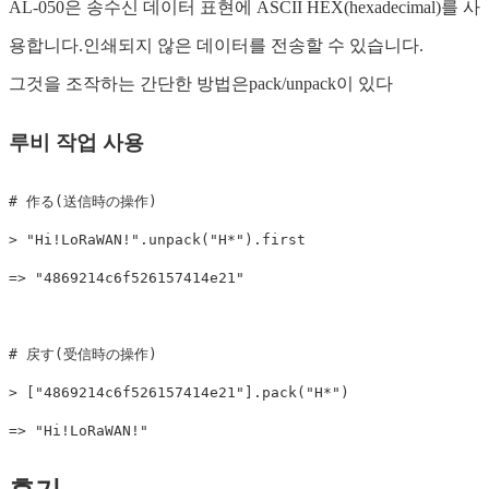
AL-050은 송수신 데이터 표현에 ASCII HEX(hexadecimal)를 사
용합니다.인쇄되지 않은 데이터를 전송할 수 있습니다.
그것을 조작하는 간단한 방법은pack/unpack이 있다
루비 작업 사용
# 作る(送信時の操作)
>
"Hi!LoRaWAN!"
.
unpack
(
"H*"
).
first
=>
"4869214c6f526157414e21"
# 戻す(受信時の操作)
>
[
"4869214c6f526157414e21"
].
pack
(
"H*"
)
=>
"Hi!LoRaWAN!"