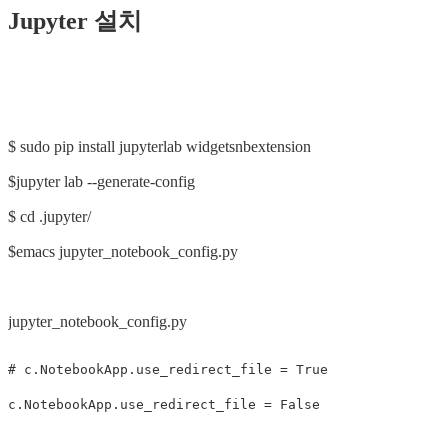
Jupyter 설치
$ sudo pip install jupyterlab widgetsnbextension
$jupyter lab --generate-config
$ cd .jupyter/
$emacs jupyter_notebook_config.py
jupyter_notebook_config.py
c
.
NotebookApp
.
use_redirect_file
=
False