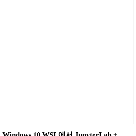
Windows 10 WSL에서 JupyterLab +