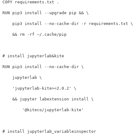
COPY
 requirements.txt .
RUN 
pip3 
install
--upgrade
 pip 
&&
    pip3 
install
--no-cache-dir
-r
 requirements.txt 
&&
rm
-rf
 ~/.cache/pip

# install jupyterlab&kite
RUN 
pip3 
install
--no-cache-dir
    jupyterlab 
'jupyterlab-kite>=2.0.2'
&&
 jupyter labextension 
install
'@kiteco/jupyterlab-kite'
# install jupyterlab_variableinspector