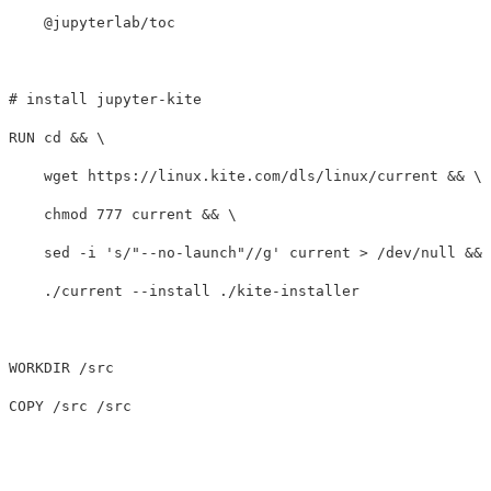
    @jupyterlab/toc

# install jupyter-kite
RUN 
cd
&&
    wget https://linux.kite.com/dls/linux/current 
&&
chmod 
777 current 
&&
sed
-i
's/"--no-launch"//g'
 current 
>
 /dev/null 
&&
    ./current 
--install
 ./kite-installer

WORKDIR
 /src
COPY
 /src /src