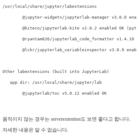
/usr/local/share/jupyter/labextensions

        @jupyter-widgets/jupyterlab-manager v3.0.0 enab
        @kiteco/jupyterlab-kite v2.0.2 enabled OK (pyth
        @ryantam626/jupyterlab_code_formatter v1.4.10 e
        @lckr/jupyterlab_variableinspector v3.0.9 enabl
Other labextensions (built into JupyterLab)

   app dir: /usr/local/share/jupyter/lab

움직이지 않는 경우는 serverextention도 보면 좋다고 합니다.
자세한 내용은 알 수 없습니다.