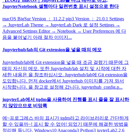
【LOG】macOS｜JupyterLab를 다크 테마로 하고,
JupyterNotebook 셀행마다 일련번호 표시 설정으로 한다
macOS BigSur Version ： 11.2.2 pip3 Version ： 21.0.1 Settings
→ JupyterLab Theme → JupyterLab Dark 로 설정 Settings →
Advanced Settings Editor → Notebook → User Preferences 에 다
음을 붙여넣기 아래 절차 이미지...
Jupyterhub/lab의 Git extension을 넣을 때의 메모
Jupyterhub/lab에 Git extension을 넣을 때 조금 걸렸기 때문에 그
때의 자신의 메모. 또한 Jupyterhub/lab 설치 및 시작에 대한 자
세한 내용은 을 참조하십시오. Jupyterhub/lab에 Git extension을
도입합니다. 먼저 docker에서 Jupyterhub 이미지를 가져 와서
시작합니다. 을 참고로 설정해 갑니다. jupyterhub_config.p...
jupyterLab에서 tqdm을 사용하여 진행률 표시 줄을 잘 표시하
지 않았으므로 비망록
에~프로그레스 바의 표시가 tqdm라고 라이브러리로 간단하게
할 수 있을까~! 표시 할 수 없어! 되었기 때문에 해결한 방법을
정리해 둡니다. Windows10 Anaconda3 Python3 juyterLab2.2.6