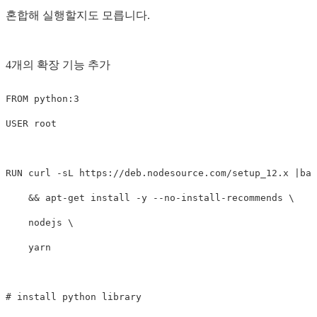
혼합해 실행할지도 모릅니다.
4개의 확장 기능 추가
FROM
 python:3
USER
 root
RUN 
curl 
-sL
 https://deb.nodesource.com/setup_12.x |bas
&&
 apt-get 
install
-y
--no-install-recommends
    nodejs 
    yarn

# install python library