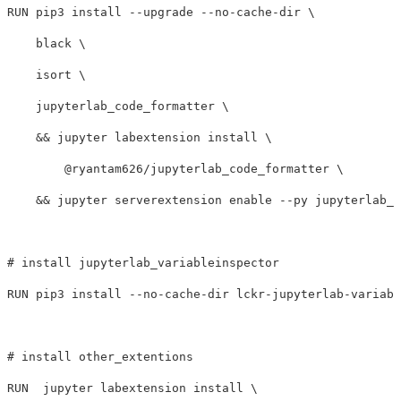
RUN 
pip3 
install
--upgrade
--no-cache-dir
    black 
    isort 
    jupyterlab_code_formatter 
&&
 jupyter labextension 
install
        @ryantam626/jupyterlab_code_formatter 
&&
 jupyter serverextension 
enable
--py
 jupyterlab_c
# install jupyterlab_variableinspector
RUN 
pip3 
install
--no-cache-dir
 lckr-jupyterlab-variabl
# install other_extentions
RUN  
jupyter labextension 
install