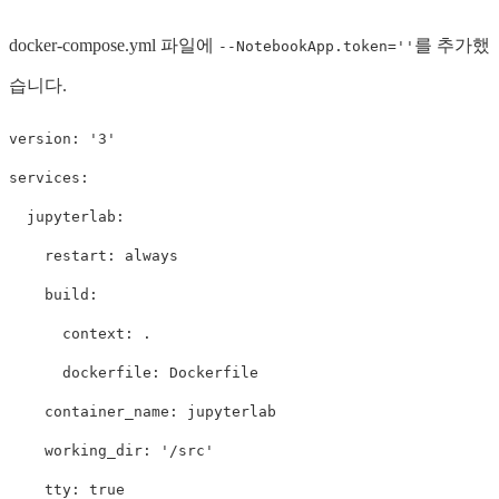
docker-compose.yml 파일에
를 추가했
--NotebookApp.token=''
습니다.
version
:
'
3'
services
:
jupyterlab
:
restart
:
always
build
:
context
:
.
dockerfile
:
Dockerfile
container_name
:
jupyterlab
working_dir
:
'
/src'
tty
:
true