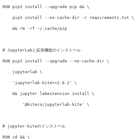
RUN 
pip3 
install
--upgrade
 pip 
&&
    pip3 
install
--no-cache-dir
-r
 requirements.txt 
&&
rm
-rf
 ~/.cache/pip

# JupyterLabと拡張機能のインストール
RUN 
pip3 
install
--upgrade
--no-cache-dir
    jupyterlab 
'jupyterlab-kite>=2.0.2'
&&
 jupyter labextension 
install
'@kiteco/jupyterlab-kite'
# jupyter-kiteのインストール
RUN 
cd
&&