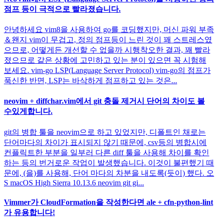
점프 등이 극적으로 빨라졌습니다.
안녕하세요 vim8을 사용하여 go를 코딩했지만, 머신 파워 부족
＆왠지 vim이 무겁고, 정의 점프등이 느린 것이 꽤 스트레스였
으므로, 어떻게든 개선할 수 없을까 시행착오한 결과, 꽤 빨라
졌으므로 같은 상황에 고민하고 있는 분이 있으면 꼭 시험해
보세요. vim-go LSP(Language Server Protocol) vim-go의 점프가
푹신한 반면, LSP는 바삭하게 점프하고 있는 것은...
neovim + diffchar.vim에서 git 충돌 제거시 단어의 차이도 볼
수있게합니다.
git의 병합 툴을 neovim으로 하고 있었지만, 디폴트인 채로는
단어마다의 차이가 표시되지 않기 때문에, csv등의 병합시에
컨플릭트한 부분을 일부러 다른 diff 툴을 사용해 차이를 확인
하는 등의 번거로운 작업이 발생했습니다. 이것이 불편했기 때
문에, (을)를 사용해, 단어 마다의 차분을 내도록(듯이) 했다. 오
S macOS High Sierra 10.13.6 neovim git gi...
Vimmer가 CloudFormation을 작성한다면 ale + cfn-python-lint
가 유용합니다!