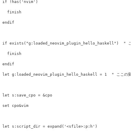
if
!
has
(
'nvim'
)
finish
endif
if
exists
(
"g:loaded_neovim_plugin_hello_haskell"
)
  " こ
finish
endif
let
g:loaded_neovim_plugin_hello_haskell
=
1
  " ここの変
let
s:save_cpo
=
 &
cpo
set
cpo
&
vim
let
s:script_dir
=
expand
(
'<sfile>:p:h'
)