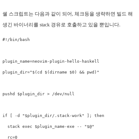
쉘 스크립트는 다음과 같이 되어, 체크등을 생략하면 빌드 해
생긴 바이너리를 stack 경유로 호출하고 있을 뿐입니다.
#!/bin/bash
plugin_name
=
plugin_dir
=
"
$(
cd
$(
dirname
$0
)
&&
pwd
)
"
pushd
$plugin_dir
>
 /dev/null

if
[
-d
"
$plugin_dir
/.stack-work"
]
;
then

stack 
exec
$plugin_name
-exe
--
"
$@
"
rc
=