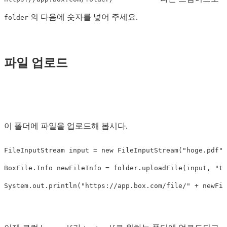
의 다음에 숫자를 넣어 주세요.
folder
파일 업로드
이 폴더에 파일을 업로드해 봅시다.
FileInputStream
input
=
new
FileInputStream
(
"hoge.pdf"
)
BoxFile
.
Info
newFileInfo
=
folder
.
uploadFile
(
input
,
"te
System
.
out
.
println
(
"https://app.box.com/file/"
+
newFil