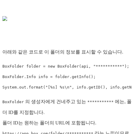
아래와 같은 코드로 이 폴더의 정보를 표시할 수 있습니다.
BoxFolder
folder
=
new
BoxFolder
(
api
,
"***********"
);
BoxFolder
.
Info
info
=
folder
.
getInfo
();
System
.
out
.
format
(
"[%s] %s\n"
,
info
.
getID
(),
info
.
getNa
의 생성자에게 건네주고 있는
에는, 폴
BoxFolder
***********
더 ID를 지정합니다.
폴더 ID는 원하는 폴더의 URL에 포함됩니다.
라는 느낌이므로
https://app.box.com/folder/***********