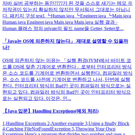
자바 실버 공부하는 동안????가 된 것을 스스로 새기는 메모 ※
저작권이 있는지 확실하지 않지만 무서워서 그대로는 아닙니
다. 패키지 구성 test1 ┗Human.java ┗Engineer.java ┗Main.java
Human.java Engineer.java Main.java Main.java 실행 결과 ·
Human 클래스 정의 private의 필드 name을 Getter, Setter로...
「Java는 OS에 의존하지 않는다」 제대로 설명할 수 있을까
나?
OS에 의존하지 않는 이유는 「실행 환경(JVM)에서 바이트 코
드를 OS에 맞춘 기계어로 변환한다」로부터 인터프리터 방식
은 소스 코드를 기계어로 변환하면서 실행한다. 컴파일러 방식
은, 소스 코드를 사전에 기계어로 변환하고 나서, 단번에 실행
한다. 인터프리터 방식의 Bad인 곳이 컴파일러 방식으로는 실
현되고 있다. 컴파일러 방식의 Bad인 곳이 인터프리터 방식으
로는 실현되고 있다. 이것은, 인...
【Java 입문】Handling Exceptions(예외 처리)
1,Handling Exceptions 2,Another example 3,Using a finally Block
4,Catching FileNotFoundException 5,Throwing Your Own
Exceptions Here's a program that divides two number and uses a