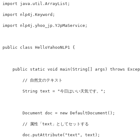
import
java.util.ArrayList
;
import
nlp4j.Keyword
;
import
nlp4j.yhoo_jp.YJpMaService
;
public
class
HelloYahooNLP1
{
public
static
void
main
(
String
[]
args
)
throws
Excep
// 自然文のテキスト
String
text
=
"今日はいい天気です。"
;
Document
doc
=
new
DefaultDocument
();
// 属性「text」としてセットする
doc
.
putAttribute
(
"text"
,
text
);