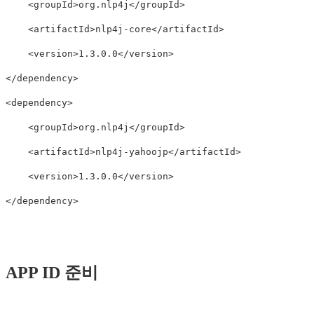
<groupId>
org.nlp4j
</groupId>
<artifactId>
nlp4j-core
</artifactId>
<version>
1.3.0.0
</version>
</dependency>
<dependency>
<groupId>
org.nlp4j
</groupId>
<artifactId>
nlp4j-yahoojp
</artifactId>
<version>
1.3.0.0
</version>
</dependency>
APP ID 준비