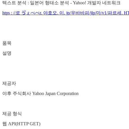
텍스트 분석 : 일본어 형태소 분석 - Yahoo! 개발자 네트워크
htps : //로 ゔぇぺぺr. 야호오. 이. jp/우바바피/jlp/마/v1/파르세. 
품목
설명
제공자
야후 주식회사 Yahoo Japan Corporation
제공 형식
웹 API(HTTP GET)