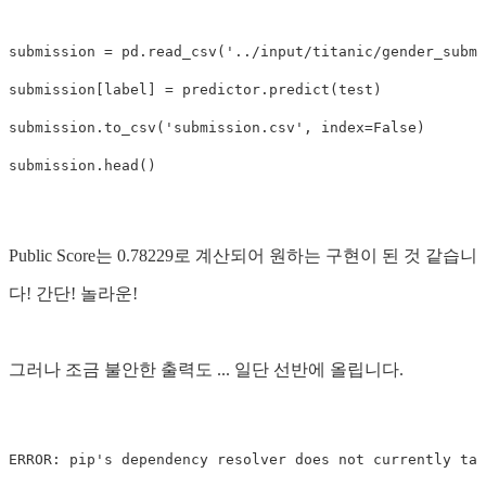
submission
=
pd
.
read_csv
(
'../input/titanic/gender_submi
submission
[
label
]
=
predictor
.
predict
(
test
)
submission
.
to_csv
(
'submission.csv'
,
index
=
False
)
submission
.
head
()
Public Score는 0.78229로 계산되어 원하는 구현이 된 것 같습니
다! 간단! 놀라운!
그러나 조금 불안한 출력도 ... 일단 선반에 올립니다.
ERROR: pip
's dependency resolver does not currently tak