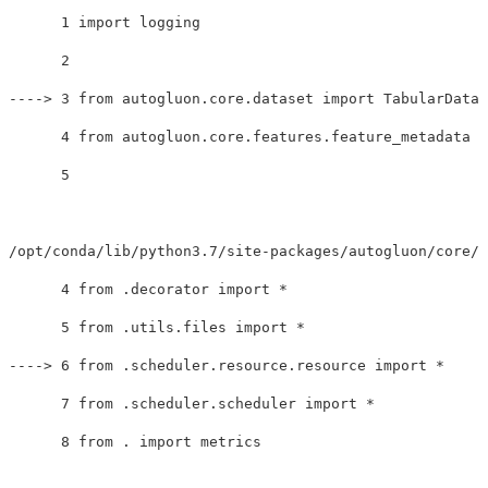
      1 import logging

----
>
 3 from autogluon.core.dataset import TabularDatas
      4 from autogluon.core.features.feature_metadata i
      5 

/opt/conda/lib/python3.7/site-packages/autogluon/core/_
      4 from .decorator import 
*
      5 from .utils.files import 
*
----
>
 6 from .scheduler.resource.resource import 
*
      7 from .scheduler.scheduler import 
*
      8 from 
.
 import metrics
