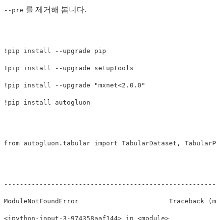
를 제거해 봅니다.
--pre
!
pip 
install
--upgrade
!
pip 
install
--upgrade
!
pip 
install
--upgrade
"mxnet<2.0.0"
!
pip 
install 
from
autogluon.tabular
import
TabularDataset
,
TabularPr
------------------------------------------------------
ModuleNotFoundError                       Traceback 
(
mo
<ipython-input-3-974358aaf144> 
in