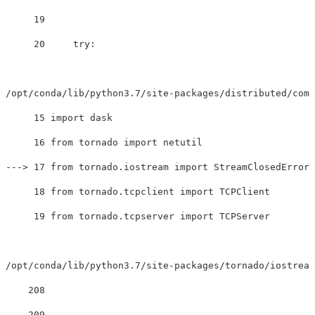
     19 

     20     try:

/opt/conda/lib/python3.7/site-packages/distributed/comm
     15 import dask

---
>
 17 from tornado.iostream import StreamClosedError

     18 from tornado.tcpclient import TCPClient

     19 from tornado.tcpserver import TCPServer

/opt/conda/lib/python3.7/site-packages/tornado/iostream
    208 
