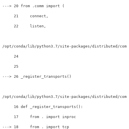
---
>
 20 from .comm import 
(
     21     connect,

     22     listen,

/opt/conda/lib/python3.7/site-packages/distributed/comm
     24 

---
>
 26 _register_transports
()
/opt/conda/lib/python3.7/site-packages/distributed/comm
     16 def _register_transports
()
:

     17     from 
.
---
>
 18     from 
.
 import tcp
