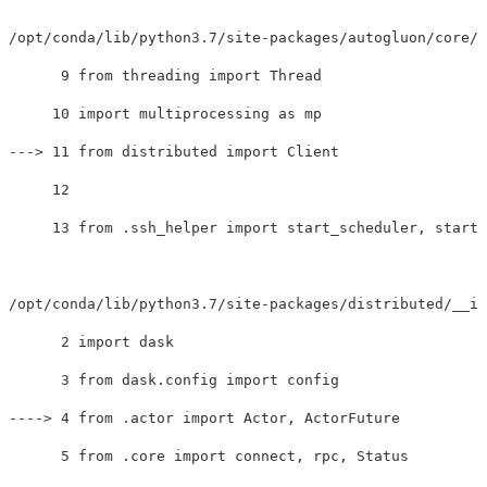
/opt/conda/lib/python3.7/site-packages/autogluon/core/s
      9 from threading import Thread

---
>
 11 from distributed import Client

     12 

     13 from .ssh_helper import start_scheduler, start_
/opt/conda/lib/python3.7/site-packages/distributed/__in
      2 import dask

----
>
 4 from .actor import Actor, ActorFuture

      5 from .core import connect, rpc, Status
