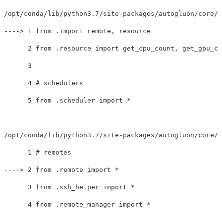
/opt/conda/lib/python3.7/site-packages/autogluon/core/s
----
>
 1 from .import remote, resource

      2 from .resource import get_cpu_count, get_gpu_co
      3 

      4 
# schedulers
      5 from .scheduler import 
*
/opt/conda/lib/python3.7/site-packages/autogluon/core/s
      1 
# remotes
----
>
 2 from .remote import 
*
      3 from .ssh_helper import 
*
      4 from .remote_manager import 
*