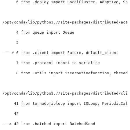
      6 from .deploy import LocalCluster, Adaptive, Spe
/opt/conda/lib/python3.7/site-packages/distributed/acto
      4 from queue import Queue

----
>
 6 from .client import Future, default_client

      7 from .protocol import to_serialize

      8 from .utils import iscoroutinefunction, thread_
/opt/conda/lib/python3.7/site-packages/distributed/clie
     41 from tornado.ioloop import IOLoop, PeriodicCall
---
>
 43 from .batched import BatchedSend
