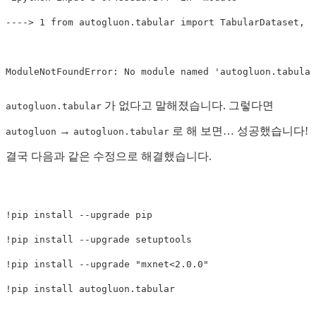
----
>
 1 from autogluon.tabular import TabularDataset, T
ModuleNotFoundError: No module named 
'autogluon.tabular
가 없다고 말해졌습니다. 그렇다면
autogluon.tabular
→
로 해 보면… 성공했습니다!
autogluon
autogluon.tabular
결국 다음과 같은 수정으로 해결했습니다.
!
pip 
install
--upgrade
!
pip 
install
--upgrade
!
pip 
install
--upgrade
"mxnet<2.0.0"
!
pip 
install 