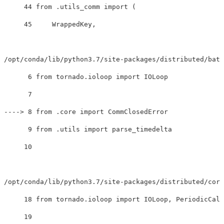
     44 from .utils_comm import 
(
     45     WrappedKey,

/opt/conda/lib/python3.7/site-packages/distributed/batc
      6 from tornado.ioloop import IOLoop

----
>
 8 from .core import CommClosedError

      9 from .utils import parse_timedelta

     10 

/opt/conda/lib/python3.7/site-packages/distributed/core
     18 from tornado.ioloop import IOLoop, PeriodicCall