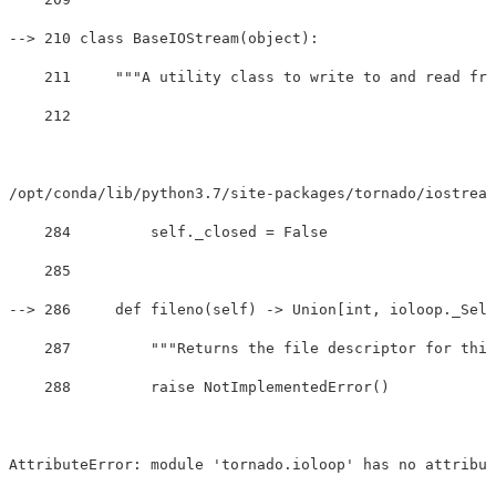
--
>
 210 class BaseIOStream
(
object
)
:

    211     
"""A utility class to write to and read fro
    212 

/opt/conda/lib/python3.7/site-packages/tornado/iostream
    284         self._closed = False

    285 

--> 286     def fileno(self) -> Union[int, ioloop._Sele
    287         """
Returns the file descriptor 
for 
this
    288         raise NotImplementedError()
