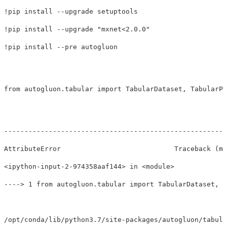
!
pip 
install
--upgrade
!
pip 
install
--upgrade
"mxnet<2.0.0"
!
pip 
install
--pre
from
autogluon.tabular
import
TabularDataset
,
TabularPr
------------------------------------------------------
AttributeError                            Traceback 
(
mo
<ipython-input-2-974358aaf144> 
in
----
>
 1 from autogluon.tabular import TabularDataset, T
/opt/conda/lib/python3.7/site-packages/autogluon/tabula