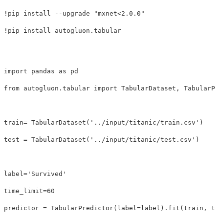
!
pip 
install
--upgrade
"mxnet<2.0.0"
!
pip 
install 
import
pandas
as
pd
from
autogluon.tabular
import
TabularDataset
,
TabularPr
train
=
TabularDataset
(
'../input/titanic/train.csv'
)
test
=
TabularDataset
(
'../input/titanic/test.csv'
)
label
=
'Survived'
time_limit
=
60
predictor
=
TabularPredictor
(
label
=
label
).
fit
(
train
,
ti