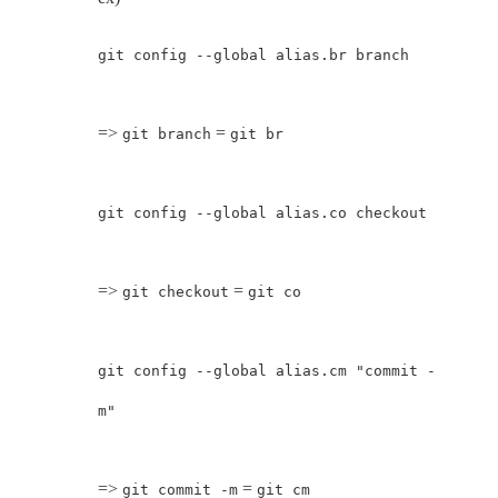
git config --global alias.br branch
=>
=
git branch
git br
git config --global alias.co checkout
=>
=
git checkout
git co
git config --global alias.cm "commit -
m"
=>
=
git commit -m
git cm