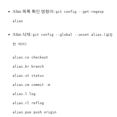
Alias 목록 확인 명령어:
git config --get-regexp
alias
Alias 삭제:
git config --global --unset alias.(설정
한 약어)
alias.co checkout

alias.br branch

alias.st status

alias.cm commit -m

alias.l log

alias.rl reflog

alias.puo push origin
