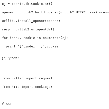
cj = cookielib.CookieJar()

opener = urllib2.build_opener(urllib2.HTTPCookieProcesso
urllib2.install_opener(opener)

resp = urllib2.urlopen(Url)

for index, cookie in enumerate(cj):

  print '[',index, ']',cookie
(2)Python3
from urllib import request

from http import cookiejar

# SSL 
