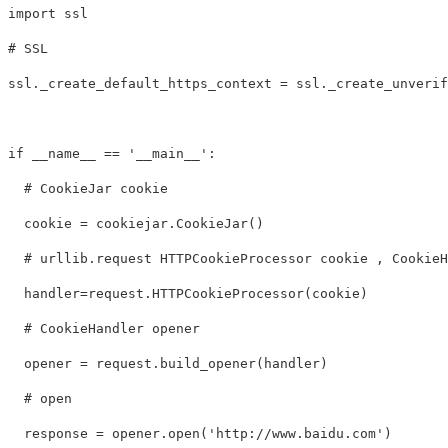
import ssl

# SSL 

ssl._create_default_https_context = ssl._create_unverifie
if __name__ == '__main__':

  # CookieJar cookie

  cookie = cookiejar.CookieJar()

  # urllib.request HTTPCookieProcessor cookie , CookieHa
  handler=request.HTTPCookieProcessor(cookie)

  # CookieHandler opener

  opener = request.build_opener(handler)

  # open 

  response = opener.open('http://www.baidu.com')
