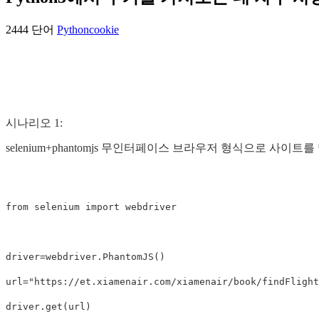
2444 단어
Python
cookie
시나리오 1:
selenium+phantomjs 무인터페이스 브라우저 형식으로 사이
from selenium import webdriver

driver=webdriver.PhantomJS()

url="https://et.xiamenair.com/xiamenair/book/findFlight
driver.get(url)
