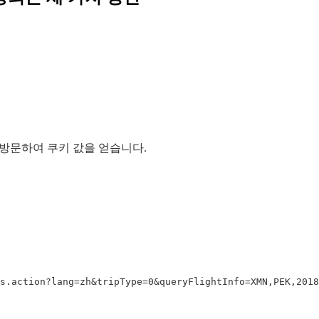
트를 방문하여 쿠키 값을 얻습니다.
s.action?lang=zh&tripType=0&queryFlightInfo=XMN,PEK,2018-