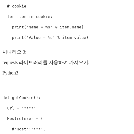
  # cookie 

  for item in cookie:

    print('Name = %s' % item.name)

    print('Value = %s' % item.value)
시나리오 3:
requests 라이브러리를 사용하여 가져오기:
Python3
def getCookie():

  url = "****"

  Hostreferer = {

    #'Host':'***',
