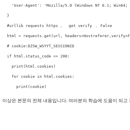
    'User-Agent': 'Mozilla/5.0 (Windows NT 6.1; Win64; 
  }

  #urllib requests https 。  get verify ， False

  html = requests.get(url, headers=Hostreferer,verify=Fa
  # cookie:DZSW_WSYYT_SESSIONID

  if html.status_code == 200:

    print(html.cookies)

    for cookie in html.cookies:

      print(cookie)
이상은 본문의 전체 내용입니다. 여러분의 학습에 도움이 되고 