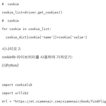
#  cookie 

cookie_list=driver.get_cookies()

#  cookie

for cookie in cookie_list:

  cookie_dict[cookie['name']]=cookie['value']
시나리오 2:
cookielib 라이브러리를 사용하여 가져오기:
(1)Python2
import cookielib

import urllib2

Url = "https://et.xiamenair.com/xiamenair/book/findFlig