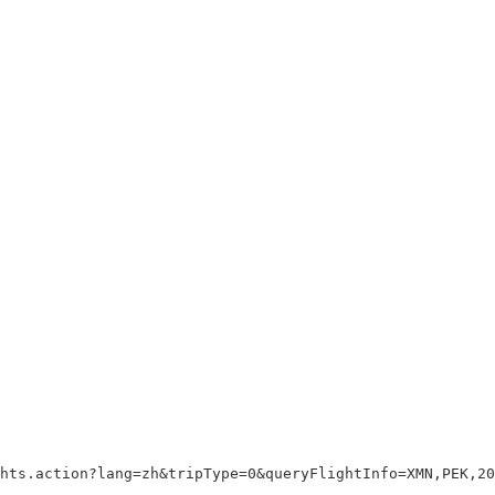
hts.action?lang=zh&tripType=0&queryFlightInfo=XMN,PEK,201