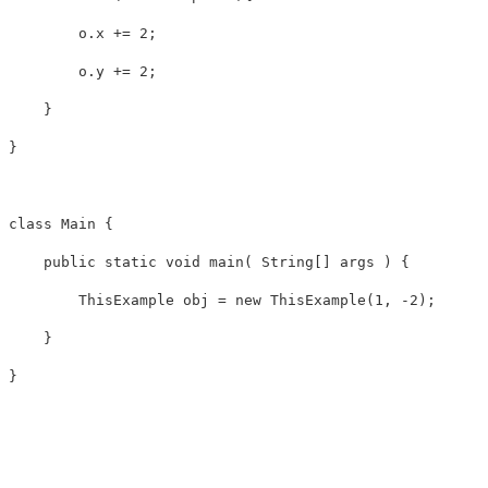
        o.x += 2;

        o.y += 2;

    }

}

class Main {

    public static void main( String[] args ) {

        ThisExample obj = new ThisExample(1, -2);

    }
