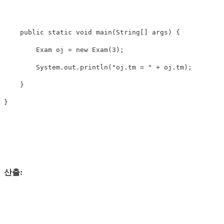
    public static void main(String[] args) {

        Exam oj = new Exam(3);

        System.out.println("oj.tm = " + oj.tm);

    }

산출: