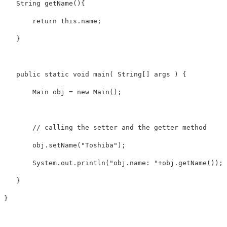
   String getName(){

       return this.name;

   }

   public static void main( String[] args ) {

       Main obj = new Main();

       // calling the setter and the getter method

       obj.setName("Toshiba");

       System.out.println("obj.name: "+obj.getName());

   }
