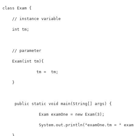
class Exam {

    // instance variable

    int tm;

    // parameter

    Exam(int tm){

              tm =  tm;

    }

     public static void main(String[] args) {

               Exam examOne = new Exam(3);

               System.out.println("examOne.tm = " examO
    }
