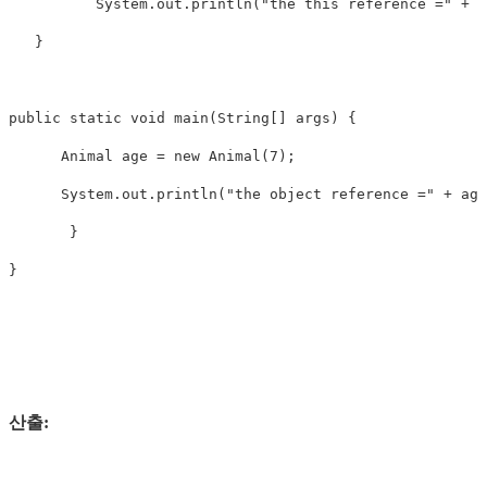
          System.out.println("the this reference =" + t
   }

public static void main(String[] args) {

      Animal age = new Animal(7);

      System.out.println("the object reference =" + age
       }

산출: