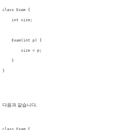
class Exam {

    int size;

    Exam(int p) {

        size = p;

    }

다음과 같습니다.
class Exam {
