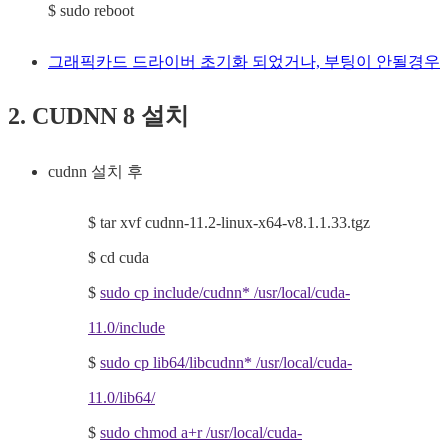
$ sudo reboot
그래픽카드 드라이버 초기화 되었거나, 부팅이 안될경우
2. CUDNN 8 설치
cudnn 설치 후
$ tar xvf cudnn-11.2-linux-x64-v8.1.1.33.tgz
$ cd cuda
$
sudo cp include/cudnn* /usr/local/cuda-
11.0/include
$
sudo cp lib64/libcudnn* /usr/local/cuda-
11.0/lib64/
$
sudo chmod a+r /usr/local/cuda-