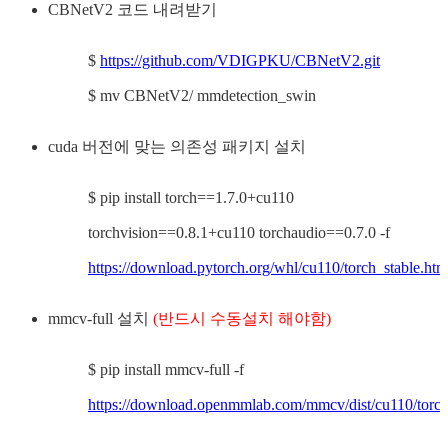
CBNetV2 코드 내려받기
$
https://github.com/VDIGPKU/CBNetV2.git
$ mv CBNetV2/ mmdetection_swin
cuda 버전에 맞는 의존성 패키지 설치
$ pip install torch==1.7.0+cu110
torchvision==0.8.1+cu110 torchaudio==0.7.0 -f
https://download.pytorch.org/whl/cu110/torch_stable.htm
mmcv-full 설치
(반드시 수동설치 해야함)
$ pip install mmcv-full -f
https://download.openmmlab.com/mmcv/dist/cu110/torch