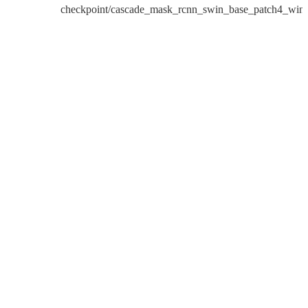
checkpoint/cascade_mask_rcnn_swin_base_patch4_win