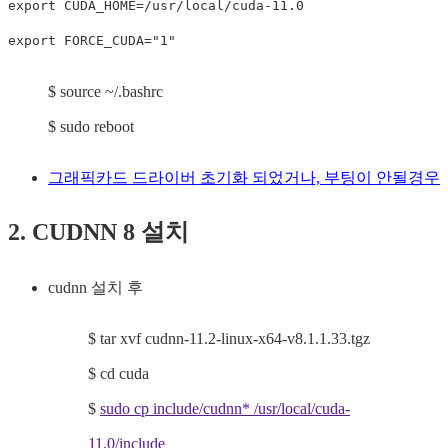
export CUDA_HOME=/usr/local/cuda-11.0

export FORCE_CUDA="1"
$ source ~/.bashrc
$ sudo reboot
그래픽카드 드라이버 초기화 되었거나, 부팅이 안될경우
2. CUDNN 8 설치
cudnn 설치 후
$ tar xvf cudnn-11.2-linux-x64-v8.1.1.33.tgz
$ cd cuda
$
sudo cp include/cudnn* /usr/local/cuda-
11.0/include