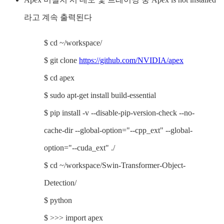
라고 계속 출력된다
$ cd ~/workspace/
$ git clone
https://github.com/NVIDIA/apex
$ cd apex
$ sudo apt-get install build-essential
$ pip install -v --disable-pip-version-check --no-
cache-dir --global-option="--cpp_ext" --global-
option="--cuda_ext" ./
$ cd ~/workspace/Swin-Transformer-Object-
Detection/
$ python
$ >>> import apex