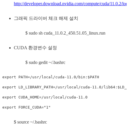
http://developer.download.nvidia.com/compute/cuda/11.0.2/loca
그래픽 드라이버 체크 해제 설치
$ sudo sh cuda_11.0.2_450.51.05_linux.run
CUDA 환경변수 설정
$ sudo gedit ~/.bashrc
export PATH=/usr/local/cuda-11.0/bin:$PATH

export LD_LIBRARY_PATH=/usr/local/cuda-11.0/lib64:$LD_L
export CUDA_HOME=/usr/local/cuda-11.0

export FORCE_CUDA="1"
$ source ~/.bashrc