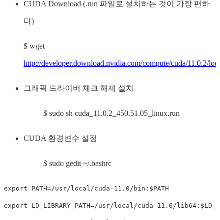
CUDA Download (.run 파일로 설치하는 것이 가장 편하
다)
$ wget
http://developer.download.nvidia.com/compute/cuda/11.0.2/loca
그래픽 드라이버 체크 해제 설치
$ sudo sh cuda_11.0.2_450.51.05_linux.run
CUDA 환경변수 설정
$ sudo gedit ~/.bashrc
export PATH=/usr/local/cuda-11.0/bin:$PATH

export LD_LIBRARY_PATH=/usr/local/cuda-11.0/lib64:$LD_L