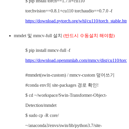
$ pip install torch==1.7.0+cu110
torchvision==0.8.1+cu110 torchaudio==0.7.0 -f
https://download.pytorch.org/whl/cu110/torch_stable.htm
mmdet 및 mmcv-full 설치
(반드시 수동설치 해야함)
$ pip install mmcv-full -f
https://download.openmmlab.com/mmcv/dist/cu110/torch
#mmdet(swin-custom) / mmcv-custom 덮어쓰기
#conda env의 site-packages 경로 확인!
$ cd ~/workspace/Swin-Transformer-Object-
Detection/mmdet
$ sudo cp -R core/
~/anaconda3/envs/swin/lib/python3.7/site-