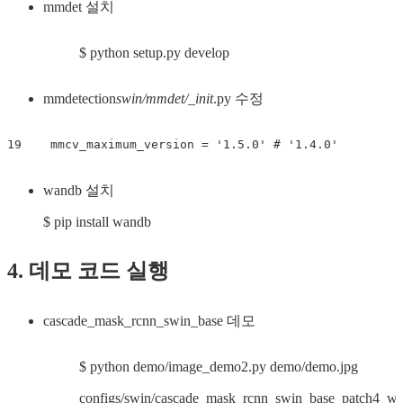
mmdet 설치
$ python setup.py develop
mmdetection
swin/mmdet/_init
.py 수정
19    mmcv_maximum_version = '1.5.0' # '1.4.0'
wandb 설치
$ pip install wandb
4. 데모 코드 실행
cascade_mask_rcnn_swin_base 데모
$ python demo/image_demo2.py demo/demo.jpg
configs/swin/cascade_mask_rcnn_swin_base_patch4_w