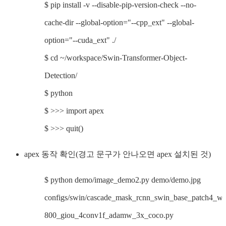
$ pip install -v --disable-pip-version-check --no-
cache-dir --global-option="--cpp_ext" --global-
option="--cuda_ext" ./
$ cd ~/workspace/Swin-Transformer-Object-
Detection/
$ python
$ >>> import apex
$ >>> quit()
apex 동작 확인(경고 문구가 안나오면 apex 설치된 것)
$ python demo/image_demo2.py demo/demo.jpg
configs/swin/cascade_mask_rcnn_swin_base_patch4_w
800_giou_4conv1f_adamw_3x_coco.py