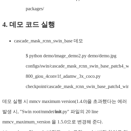
packages/
4. 데모 코드 실행
cascade_mask_rcnn_swin_base 데모
$ python demo/image_demo2.py demo/demo.jpg
configs/swin/cascade_mask_rcnn_swin_base_patch4_w
800_giou_4conv1f_adamw_3x_coco.py
checkpoint/cascade_mask_rcnn_swin_base_patch4_win
데모 실행 시 mmcv maximum version(1.4.0)을 초과했다는 에러
발생 시, "Swin root/mmdet/
init
.py" 파일의 20 line
mmcv_maximum_version 을 1.5.0으로 변경해 준다.