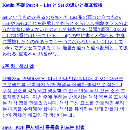
Kotlin 基礎 Part 4 -- List と Set の違いと相互変換
set というものが有るのを知った List 系の頂点に立つもの.
List や Set はこれを継承して作られるらしい. 抽象クラスのよ
うな直接は使えないものとして解釈する. 普通の配列. 0 에서
n-1 の順番にはいっている. listof() の中に書くと作れる. 中身
に重複したものがあっても一つにならない. n-1 つ目として
index でアクセスできる. false 順番が違うと違う配列として扱
われる. 重複不可.順番がな...
2주 차 - 색상 앱
개발자님 안녕하세요! 다시 만나 반갑습니다. 이것은 대규모
프로젝트를 구축하기 위한 개념을 이해한 방식으로 작은 UI
구성 요소를 공유하고 생성할 수 있는 반응 곡선 오픈 소스 프
로젝트입니다. 이번 주에 우리는 반응하는 색상 목록을 표시하
는 색상 앱을 만들었습니다. 색상 구성 요소를 만들려면 우리
는 다음을 수행해야 합니다. 색상을 유지하는 상태 만들기 색
상이 객체의 배열임 각 색상에는 id ...
Java - PDF 문서에서 목록을 만드는 방법