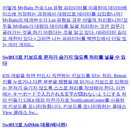
어떻게 MyBatis 전송 List 유형 파라미터를 이용하여 데이터베
이스에 저장하는 과정에서 대량으로 데이터를 삽입합니까?
MyBatis의 매개변수가 List 유형일 경우 어떻게 처리합니까?모
두들 MyBatis가 대량의 데이터를 일괄 처리하는 것은 업무가
굴러가는 것을 하기 어렵다는 것을 알고 있다. (파라미터 길이
도 제한이 있다.) 그러면 나는 파라미터를 백엔드에서 단일 또
는 여러 개의li...
SwiftUI로 키보드로 문자가 숨기지 않도록 처리를 넣을 수 있
다
iOS 개발을 하면 반드시 직면하는 키보드를 닫는 처리. Return
키를 누르거나 다른 부분을 탭했을 때 닫거나 키보드로 입력되
는 문자가 숨기지 않도록 스스로 처리를 작성해야 한다. 이번
에는 キーボードで入力される文字が隠れないようにする 처
리 만들기 UIKit 때와 마찬가지로 NotificationCenter를 사용하
여 키보드를 모니터링합니다. 키보드를 모니터링하는 클래스
View 클래스 Sw...
SwiftUI로 AdMob 대응(배너편)