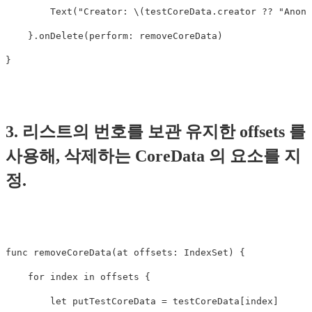
        Text("Creator: \(testCoreData.creator ?? "Anony
    }.onDelete(perform: removeCoreData)

3. 리스트의 번호를 보관 유지한 offsets 를
사용해, 삭제하는 CoreData 의 요소를 지
정.
func removeCoreData(at offsets: IndexSet) {

    for index in offsets {

        let putTestCoreData = testCoreData[index]
