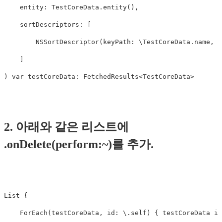
    entity: TestCoreData.entity(),

    sortDescriptors: [

        NSSortDescriptor(keyPath: \TestCoreData.name, a
    ]

2. 아래와 같은 리스트에
.onDelete(perform:~)를 추가.
List {

    ForEach(testCoreData, id: \.self) { testCoreData in
