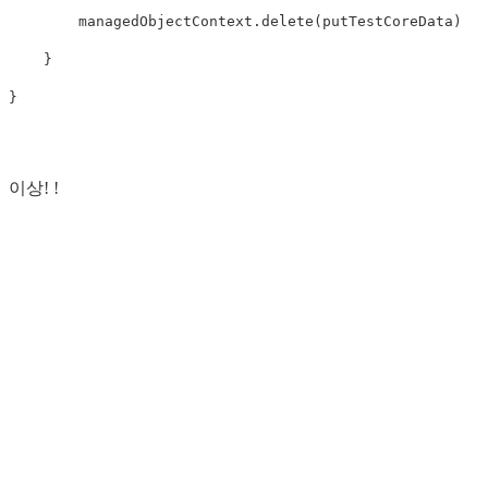
        managedObjectContext.delete(putTestCoreData)

    }

이상! !