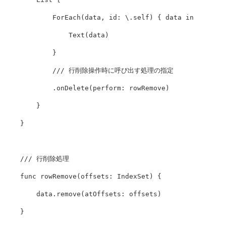
            ForEach(data, id: \.self) { data in

                Text(data)

            }

            /// 行削除操作時に呼び出す処理の指定

            .onDelete(perform: rowRemove)

        }

    }

    /// 行削除処理

    func rowRemove(offsets: IndexSet) {

        data.remove(atOffsets: offsets)

    }
