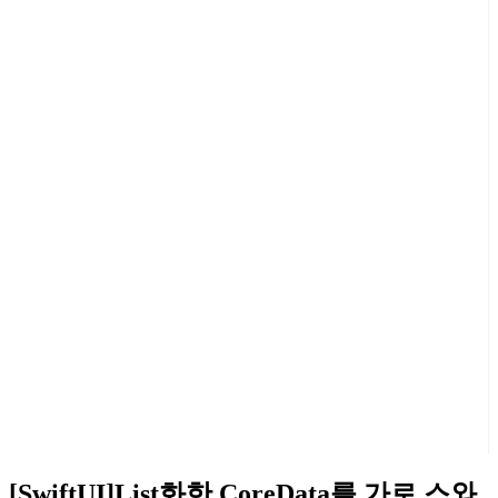
[SwiftUI]List화한 CoreData를 가로 스와