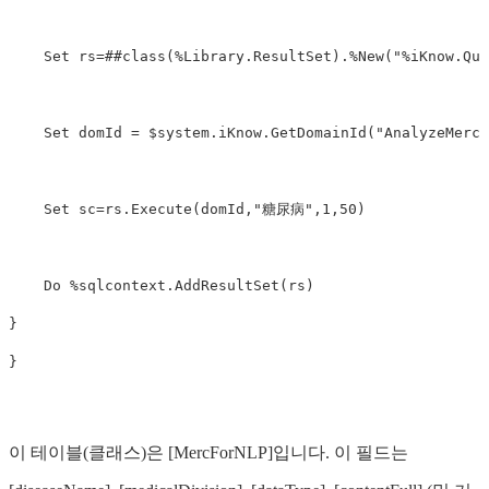
Set
rs
=
##
class
(
%
Library
.
ResultSet
).
%
New
(
"%iKnow.Que
Set
domId
=
$
system
.
iKnow
.
GetDomainId
(
"AnalyzeMerc"
Set
sc
=
rs
.
Execute
(
domId
,
"糖尿病"
,
1
,
50
)
Do
%
sqlcontext
.
AddResultSet
(
rs
)
}
}
이 테이블(클래스)은 [MercForNLP]입니다. 이 필드는