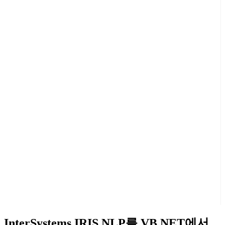
InterSystems IRIS NLP를 VB.NET에서