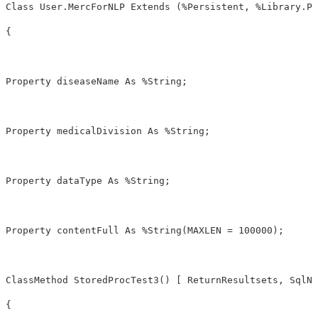
Class
User
.
MercForNLP
Extends
(
%
Persistent
,
%
Library
.
Po
{
Property
diseaseName
As
%
String
;
Property
medicalDivision
As
%
String
;
Property
dataType
As
%
String
;
Property
contentFull
As
%
String
(
MAXLEN
=
100000
)
;
ClassMethod
StoredProcTest3
()
[
ReturnResultsets
,
SqlNa
{