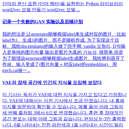
단어의 분산 표현 (단어 벡터)을 실현하는 Python 라이브러리
word2vec 모델 만들기 word2vec 모델 ...
记录一个失败的GAN 实验以及后续计划
我的想法是:让generator能够根据label来生成对应的图片、比如
label为1、生成1的图片、而不是随机作成. 为了实现这个目
标、我给discriminator的输入做了些手脚. vanilla 모형리, D적输
入是单纯的图片向量,输出是图片为真的 가능성, 很简单.但是
为了能强迫generator能够根据label生成图片、我给辨别器开了
作폐、输入变成了(图片向量＋对应label的embedding)、用
torch.cat做一...
VAE의 잠재 공간에 인간의 지식을 도입해 보았다
이 기사는 독자가 VAE에 대한 지식을 가지고 있다고 가정합니
다. VAE에 대해서는 이전 기사에서 조금 만졌습니다. 내 홈페
이지를 방문하여 확인할 수 있습니다. 예를 들어 아래 그림의
세 번째 줄처럼 3에서 6으로 변경했습니다. 훈련 후 잠재적인
공간 분포는 대략 아래 그림과 같습니다. 편의상 0~3만 출력합
니다. 0을 나타내는 진한 파란색과 1을 나타내는 시안이 멀리