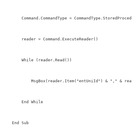
Command
.
CommandType
=
CommandType
.
StoredProcedu
reader
=
Command
.
ExecuteReader
()
While
(
reader
.
Read
())
MsgBox
(
reader
.
Item
(
"entUniId"
)
&
","
&
read
End
While
End
Sub