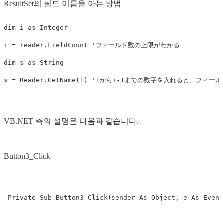
ResultSet의 필드 이름을 아는 방법
dim
i
as
Integer
i
=
reader
.
FieldCount
'フィールド数の上限がわかる
dim
s
as
String
s
=
Reader
.
GetName
(
1
)
'1からi-1までの数字を入れると、フィー
VB.NET 측의 설명은 다음과 같습니다.
Button3_Click
Private
Sub
Button3_Click
(
sender
As
Object
,
e
As
Event