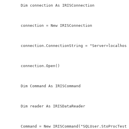
Dim
connection
As
IRISConnection
connection
=
New
IRISConnection
connection
.
ConnectionString
=
"Server=localhost
connection
.
Open
()
Dim
Command
As
IRISCommand
Dim
reader
As
IRISDataReader
Command
=
New
IRISCommand
(
"SQLUser.StoProcTest3