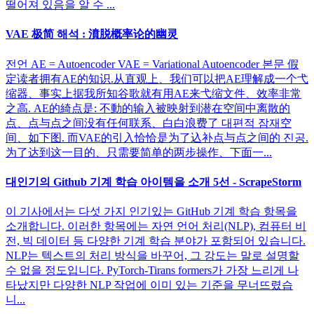
떨어져 있음을 알 수 ...
VAE 极简 해석 : 濆脱概率论的幽灵
전언 AE = Autoencoder VAE = Variational Autoencoder 본문 假
定读者拥有AE的知识.从直观上、我们可以把AE理解成一个弋
缩器、事实上据我所知谷歌就有用AE来弋缩文件、效率非常
之高. AE的綺点是: 不動的输入被映射到潜在空间中离散的
点、点与点之间没有任何联系、白白浪费了 대편적 잠재空
间、如下图. 而VAE的引入恰恰是为了込补点与点之间的 진공.
为了达到这一目的、只需要简单的两步操作、下面一...
대인기의 Github 기계 학습 아이템을 소개 5선 - ScrapeStorm
이 기사에서는 다섯 가지 인기있는 GitHub 기계 학습 항목을
소개합니다. 이러한 항목에는 자연 언어 처리(NLP), 컴퓨터 비
전, 빅 데이터 등 다양한 기계 학습 분야가 포함되어 있습니다.
NLP는 텍스트의 처리 방식을 바꾸어, 그 강도는 말로 설명할
수 없을 정도입니다. PyTorch-Tirans formers가 가장 느리게 나
타났지만 다양한 NLP 작업에 이미 있는 기준을 무너뜨렸습
니...