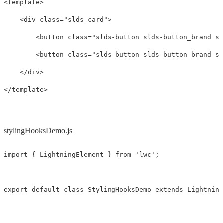
<template>
<div
class=
"slds-card"
>
<button
class=
"slds-button slds-button_brand sl
<button
class=
"slds-button slds-button_brand sl
</div>
</template>
stylingHooksDemo.js
import
{
LightningElement
}
from
'
lwc
'
;
export
default
class
StylingHooksDemo
extends
Lightning