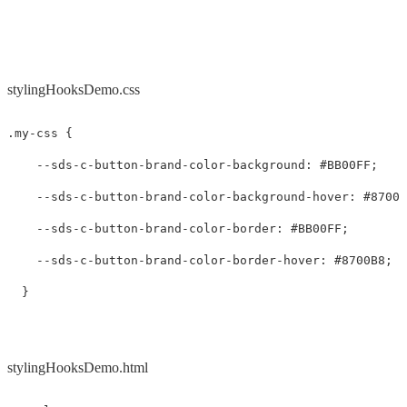
stylingHooksDemo.css
.my-css
{
--sds-c-button-brand-color-background
:
#BB00FF
;
--sds-c-button-brand-color-background-hover
:
#8700B
--sds-c-button-brand-color-border
:
#BB00FF
;
--sds-c-button-brand-color-border-hover
:
#8700B8
;
}
stylingHooksDemo.html