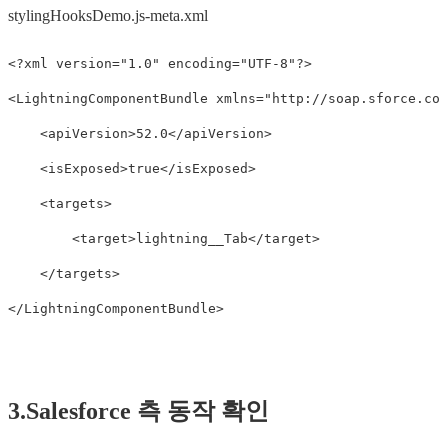
stylingHooksDemo.js-meta.xml
<?xml version="1.0" encoding="UTF-8"?>
<LightningComponentBundle
xmlns=
"http://soap.sforce.com
<apiVersion>
52.0
</apiVersion>
<isExposed>
true
</isExposed>
<targets>
<target>
lightning__Tab
</target>
</targets>
</LightningComponentBundle>
3.Salesforce 측 동작 확인