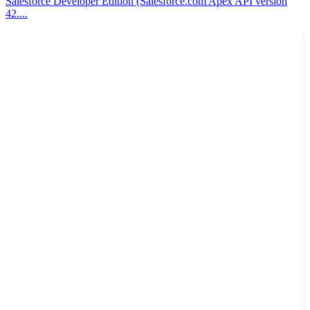
Salesforce Developer Edition (Salesforce.com Apex API version
42....