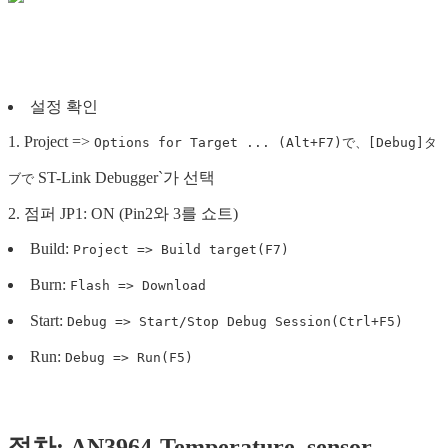
설정 확인
1. Project =>
Options for Target ... (Alt+F7)で、[Debug]タ
ST-Link Debugger`가 선택
ブで
2. 점퍼 JP1: ON (Pin2와 3를 쇼트)
Build:
Project => Build target(F7)
Burn:
Flash => Download
Start:
Debug => Start/Stop Debug Session(Ctrl+F5)
Run:
Debug => Run(F5)
절차: AN3964-Temperature_sensor