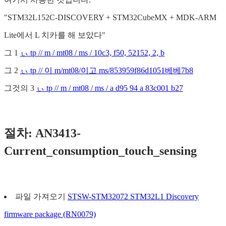
"STM32L152C-DISCOVERY + STM32CubeMX + MDK-ARM
Lite에서 L 치카를 해 보았다"
그 1
ぃ tp // m / mt08 / ms / 10c3, f50, 52152, 2, b
그 2
ぃ tp // 이 m/mt08/이고 ms/853959f86d1051베베7b8
그것의 3
ぃ tp // m / mt08 / ms / a d95 94 a 83c001 b27
절차: AN3413-
Current_consumption_touch_sensing
파일 가져오기
STSW-STM32072 STM32L1 Discovery
firmware package (RN0079)