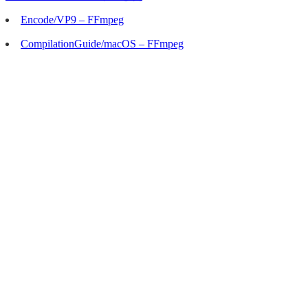
Encode/VP9 – FFmpeg
CompilationGuide/macOS – FFmpeg