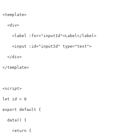
<
template
>
<div>
<label
:for=
"inputId"
>
Label
</label>
<input
:id=
"inputId"
type=
"text"
>
</div>
</
template
>
<
script
>
let
id
=
0
export
default
{
data
()
{
return
{