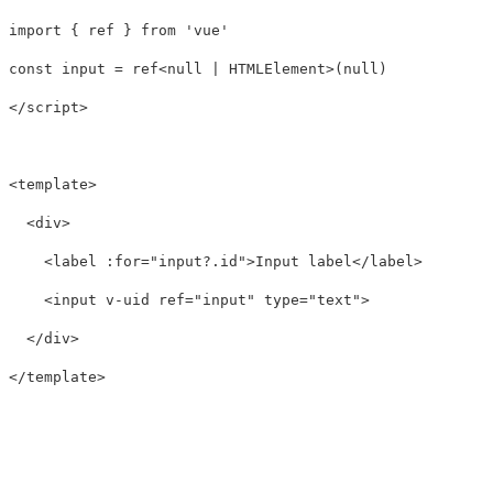
import
{
ref
}
from
'
vue
'
const
input
=
ref
<
null
|
HTMLElement
>
(
null
)
</
script
>
<
template
>
<div>
<label
:for=
"input?.id"
>
Input label
</label>
<input
v-uid
ref=
"input"
type=
"text"
>
</div>
</
template
>