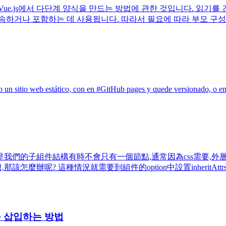
ue.js에서 다단계 양식을 만드는 방법에 관한 것입니다. 읽기
속하거나 포함하는 데 사용됩니다. 따라서 필요에 따라 부모 구성
n sitio web estático, con en #GitHub pages y quede versionado, o en 
們的子組件結構有時不會只有一個節點,通常因為css需要,外層會再包
? 這種情況就需要到組件的option中設置inheritAttrs: fa
e를 삽입하는 방법