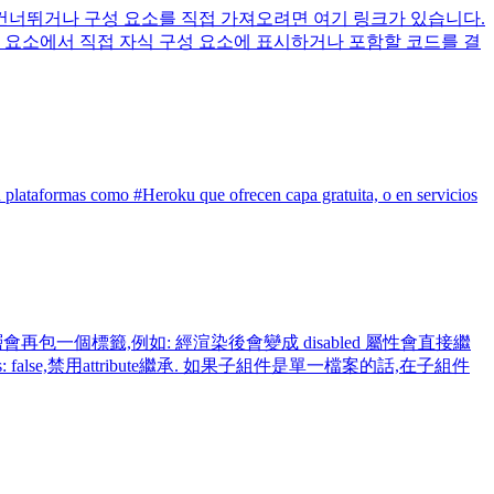
를 건너뛰거나 구성 요소를 직접 가져오려면 여기 링크가 있습니다.
 요소에서 직접 자식 구성 요소에 표시하거나 포함할 코드를 결
plataformas como #Heroku que ofrecen capa gratuita, o en servicios
一個標籤,例如: 經渲染後會變成 disabled 屬性會直接繼
lse,禁用attribute繼承. 如果子組件是單一檔案的話,在子組件