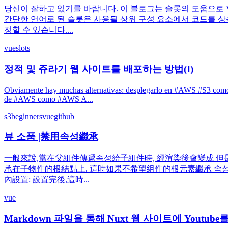
당신이 잘하고 있기를 바랍니다. 이 블로그는 슬롯의 도움으로 V
간단한 언어로 된 슬롯은 사용될 상위 구성 요소에서 코드를 상
정할 수 있습니다....
vue
slots
정적 및 쥬라기 웹 사이트를 배포하는 방법(I)
Obviamente hay muchas alternativas: desplegarlo en #AWS #S3 como u
de #AWS como #AWS A...
s3
beginners
vue
github
뷰 소품 |禁用속성繼承
一般來說,當在父組件傳遞속성給子組件時, 經渲染後會變成 但是我
承在子物件的根結點上. 這時如果不希望组件的根元素繼承 속성,那該怎麼辦呢
內設置: 設置完後,這時...
vue
Markdown 파일을 통해 Nuxt 웹 사이트에 Youtub