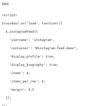
html
<script>

$(window).on('load', function(){

  $.instagramFeed({

    'username': 'instagram',

    'container': "#instagram-feed-demo",

    'display_profile': true,

    'display_biography': true,

    'items': 8,

    'items_per_row': 4,

    'margin': 0.5

  });
