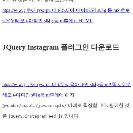
htps //w w. j 쿠에 rysc pt. 네 t/소시아-메아아/인 s타g 등 mP 호토
s-우우테오 t-아피인 s타g 등 m후에 d. HTML
JQuery Instagram 플러그인 다운로드
htps //w w. j 쿠에 rysc pt. 네 t/두w 응아 d/인 s타g등 mP 똥 s-우우
테오 t-아피인 s타g등 m후에에 d. 지
p
아래로 확장합니다. 필요한 것
vendor/assets/javascripts/
은
입니다.
jquery.instagramFeed.js