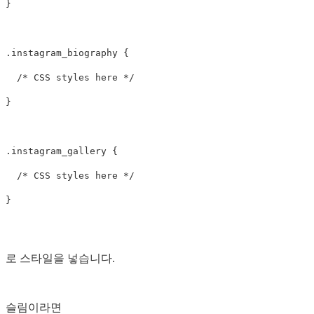
}

.instagram_biography {

  /* CSS styles here */

}

.instagram_gallery {

  /* CSS styles here */

로 스타일을 넣습니다.
슬림이라면