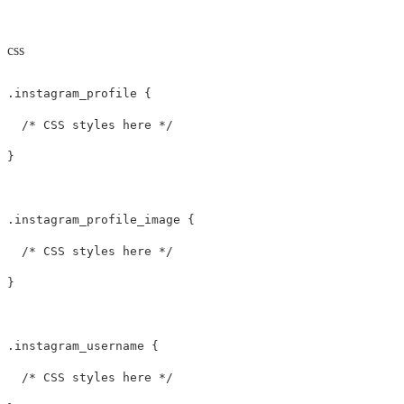
css
.instagram_profile {

  /* CSS styles here */

}

.instagram_profile_image {

  /* CSS styles here */

}

.instagram_username {

  /* CSS styles here */
