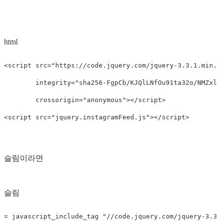
html
<script src="https://code.jquery.com/jquery-3.3.1.min.j
        integrity="sha256-FgpCb/KJQlLNfOu91ta32o/NMZxlt
        crossorigin="anonymous"></script>

슬림이라면
슬림
= javascript_include_tag "//code.jquery.com/jquery-3.3.