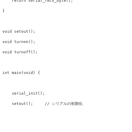
return
serial_recv_byte
();
}
void
setout
();
void
turnon
();
void
turnoff
();
int
main
(
void
)
{
serial_init
();
setout
();
// シリアルの初期化