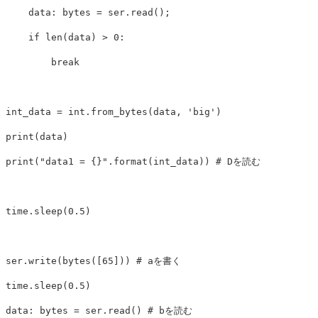
data
:
bytes
=
ser
.
read
();
if
len
(
data
)
>
0
:
break
int_data
=
int
.
from_bytes
(
data
,
'big'
)
print
(
data
)
print
(
"data1 = {}"
.
format
(
int_data
))
time
.
sleep
(
0.5
)
ser
.
write
(
bytes
([
65
]))
time
.
sleep
(
0.5
)
data
:
bytes
=
ser
.
read
()