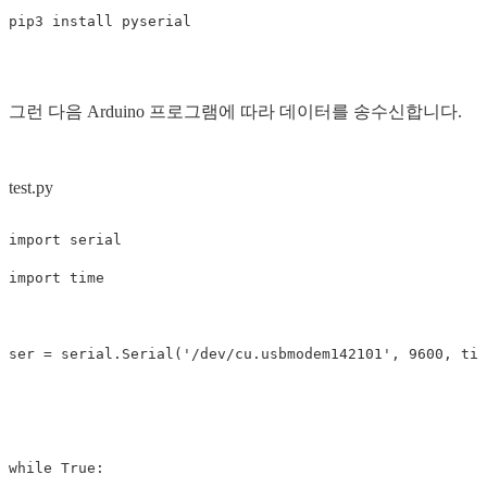
그런 다음 Arduino 프로그램에 따라 데이터를 송수신합니다.
test.py
import
serial
import
time
ser
=
serial
.
Serial
(
'/dev/cu.usbmodem142101'
,
9600
,
tim
while
True
: