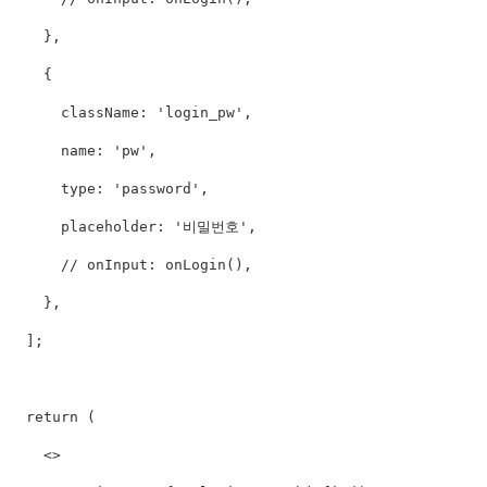
}
,
{
      className
:
'login_pw'
,
      name
:
'pw'
,
      type
:
'password'
,
      placeholder
:
'비밀번호'
,
// onInput: onLogin(),
}
,
]
;
return
(
<
>