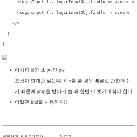
<
LoginInput 
{
...
loginInputObj
.
find
(
x
=>
 x
.
name 
==
<
LoginInput 
{
...
loginInputObj
.
find
(
x
=>
 x
.
name 
==
</
>
)
}
어차피 id면 id, pw면 pw
조건이 한개만 맞는데 filter를 쓸 경우 배열로 반환해주
기 때문에 prop을 받아서 쓸 때 한번 더 벗겨내줘야 한다.
이럴땐 find를 사용하자!!
공부하며 정리&기록하는 ._. 씅로그