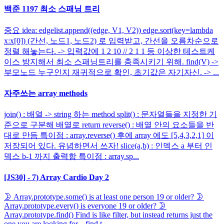
백준 1197 최소 스패닝 트리
중요 idea: edgelist.append((edge, V1, V2)) edge.sort(key=lambda
x:x[0]) (간선, 노드1, 노드2) 로 입력받고, 간선을 오름차순으로
정렬 해놓는다. -> 입력값에 1 2 10 // 2 1 1 등 이상한 테스트케
이스 방지해서 최소 스패닝트리를 충족시키기 위해. find(V) ->
부모노드 누구인지 재귀적으로 확인, 초기값은 자기자신. -> ...
자주쓰는 array methods
join() : 배열 -> string 하는 method split() : 문자열들을 지정한 기
준으로 구분해 배열로 return reverse() : 배열 안의 요소들을 반
대로 만듬 특이점 : array.reverse() 후에 array 에도 [5,4,3,2,1] 이
저장되어 있다. 유념하면서 쓰자! slice(a,b) : 인덱스 a 부터 인
덱스 b-1 까지 출력함 특이점 : array.sp...
[JS30] - 7) Array Cardio Day 2
🌛 Array.prototype.some() is at least one person 19 or older? 🌛
Array.prototype.every() is everyone 19 or older? 🌛
Array.prototype.find() Find is like filter, but instead returns just the
one you are looking for... find t...