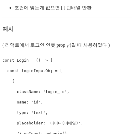
조건에 맞는게 없으면 [ ] 빈배열 반환
예시
( 리액트에서 로그인 인풋 prop 넘길 때 사용하였다 )
const
Login
=
(
)
=>
{
const
 loginInputObj 
=
[
{
      className
:
'login_id'
,
      name
:
'id'
,
      type
:
'text'
,
      placeholder
:
'아이디(이메일)'
,
// onInput: onLogin(),