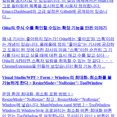
일람을 표시시킬 수 있었습니다. 이 설정 예제에서는 emacs 태
그로 필터링된 목록을 표시하도록 사용자 정의합니다.
Emacs:Dashboard의 고급 설정은 Github에 공개되어 있습니
다....
Qiita의 주식 수를 확인할 수있는 확장 기능을 만든 이야기
왜 내 기사는 좋아하지 않는가? Qiita에는 '좋아요'와 '스톡'이라
는 개념이 있습니다. 올레올레 정의 "좋아요"는 기사에 공감하
고 도움이 된 것에 대한 감사의 마음 "스톡"이란 순전히 그 기
사를 다시 읽고 싶을 때에 대한 표시 재고 수를 알고 싶다 · ·
Qiita의 API라면 스톡자 일람을 취득할 수 있는 것 같다・・・
ChromeExtension을 만들어 보았습니다! 확장 기능 추가 ...
Visual Studio/WPF > Form > Window의 최대화, 최소화를 불
가능하게 한다 > ResizeMode="NoResize"| ToolWindow
운영 환경 최대화, 최소화 포함 방법 1 >
ResizeMode="NoResize" 참고 : ResizeMode="NoResize"
Window에 넣습니다. MainWindow.xaml 방법 2 > ToolWindow
Window의 WindowStyle 프로퍼티는 최소화 버튼·최대화 버튼
이 없는 ToolWindow로 설정합니다. 모서리가 아닌 x 버튼이 작