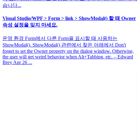
습니다...
Visual Studio/WPF > Form > link > ShowModal() 할 때 Owner
속성 설정을 잊지 마세요.
운영 환경 Form에서 다른 Form을 표시할 때 사용하는
ShowModal(). ShowModal() 관련에서 찾은 아래에서 Don't
forget to set the Owner property on the dialog window. Otherwise,
the user will get weird behavior when Alt+Tabbing, etc. – Edward
Brey Apr 26 ...