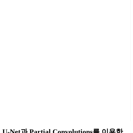
U-Net과 Partial Convolutions를 이용한