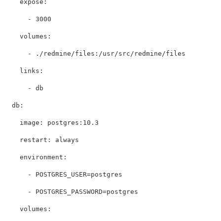
expose
:
-
3000
volumes
:
-
./redmine/files:/usr/src/redmine/files
links
:
-
db
db
:
image
:
postgres:10.3
restart
:
always
environment
:
-
POSTGRES_USER=postgres
-
POSTGRES_PASSWORD=postgres
volumes
: