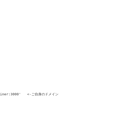
iner:3000'
<-ご自身のドメイン