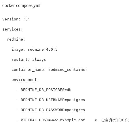
docker-compose.yml
version
:
'
3'
services
:
redmine
:
image
:
redmine:4.0.5
restart
:
always
container_name
:
redmine_container
environment
:
-
REDMINE_DB_POSTGRES=db
-
REDMINE_DB_USERNAME=postgres
-
REDMINE_DB_PASSWORD=postgres
-
VIRTUAL_HOST=www.example.com    <- ご自身のドメイ