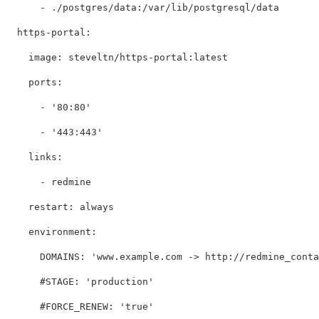
-
./postgres/data:/var/lib/postgresql/data
https-portal
:
image
:
steveltn/https-portal:latest
ports
:
-
'
80:80'
-
'
443:443'
links
:
-
redmine
restart
:
always
environment
:
DOMAINS
:
'
www.example.com
->
http://redmine_conta
#STAGE: 'production'
#FORCE_RENEW: 'true'