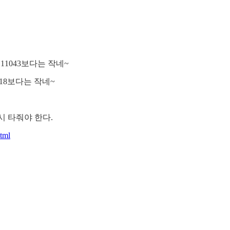
11043보다는 작네~
418보다는 작네~
다시 타줘야 한다.
html