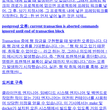
로젝트 내에 없을 때 발생하는 것 같습니다. 그래서 프레임 워
크의 경로가 프로젝트에 없으면 프로젝트에 프레임 워크를 넣
어. 그 후, 상기 지정시에, 그 프로젝트 내에 넣은 프레임워크를
지정한다. 참고 : 한 번 먼저 넣어 놓은 것은 삭제...
postgresql 오류: current transaction is aborted commands
ignored until end of transaction block
Transaction 중에 행 잠금을 구현했을 때 발생한 오류입니다. 다
음 행 검색 오류를 기대했습니다. ↑는 「행 락 되고 있기 때문
에, 취득할 수 없어요~」라고 하는 것. 그러나 의도에 반하여 ↑
의 메시지가 발생했습니다. 즉, "현재 트랜잭션을 중단합니다.
명령은 트랜잭션 블록이 끝날 때까지 무시됩니다."라는 오류
가 발생하기 시작했습니다. 실은, 행 락 취득 에러를 훅해, 같은
트랜잭션(...
도커로 구축
클라이언트 엔지니어, 임베디드 시스템 엔지니어 및 백엔드로
작업한 적이 없는 기타 엔지니어는 여전히 컨테이너를 사용하
여 상당한 이점을 얻을 수 있습니다. 이 기사에서는 make 및
docker가 설치된 모든 시스템에서 빌드할 수 있도록 거의 모든