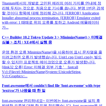
Titanium에서의 개발로 고민된 에러의 여러 가지를 연내에 정
리해 두자는 것으로, 처음으로 기사를 씁니다. 분명 1번은 검색
할 것이다 항목에 대해 정리해 갑니다. [ERROR] Application
Installer abnormal process termination. [ERROR] Emulator exited
with error: 1 때때로 위의 오류를 토하고 Android 에뮬레이터
가...
C++ Builder 10.2 Tokyo Update 3 > MinimizeName() > 미해결
심볼 > 조치 | XE4에서 실행 중
운영 환경 오류 MinimizeName()을 사용하여 표시 문자열을 줄
이려고하면 오류가 발생했습니다. Unit1.cpp Unit1.cpp는 빌드
할 수 있지만 프로젝트 메이크업으로 오류가 발생합니다.
[ilink32 오류] Error: 미해결 외부 기호 '__fastcall
Vcl::Filectrl::MinimizeName(System::UnicodeString,
Vcl::Graphics::...
Font-awesome에서 couldn't find file 'font-awesome' with type
'text/css'가 나왔을 때 한 일
font-awesome 편리하네요~ 이번에는 font-awesome을 설치 후
발생한 오류에 대해 한 일을 정리했습니다. font-awesome을 설