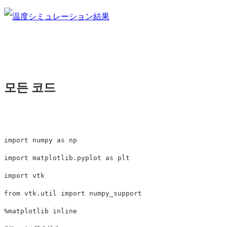
모든 코드
import
numpy
as
np
import
matplotlib.pyplot
as
plt
import
vtk
from
vtk.util
import
numpy_support
%
matplotlib
inline