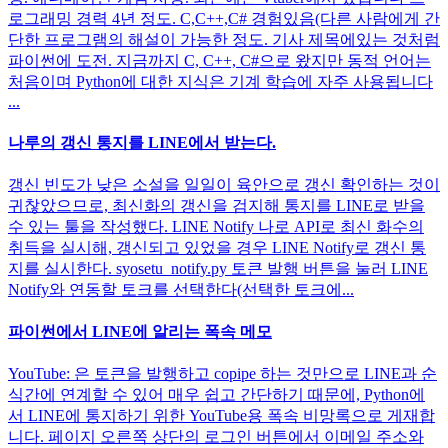
로그래밍 경력 4년 정도. C,C++,C# 경험있음(다른 사람에게 간
단한 프로그램의 해설이 가능한 정도. 기사 제목에있는 것처럼
파이썬에 도전. 지금까지 C, C++, C#으로 왔지만 동적 언어는
처음이며 Python에 대한 지식은 기계 학습에 자주 사용됩니다
...
나루의 갱신 통지를 LINE에서 받는다.
갱신 빈도가 낮은 소설을 일일이 육안으로 갱신 확인하는 것이
귀찮았으므로, 최신화의 갱신을 검지해 통지를 LINE로 받을
수 있는 툴을 작성했다. LINE Notify 나로 API로 최신 화수의
취득을 실시해, 갱신되고 있었을 경우 LINE Notify로 갱신 통
지를 실시한다. syosetu_notify.py 토큰 발행 버튼을 눌러 LINE
Notify와 연동할 토크를 선택한다(선택한 토크에...
파이썬에서 LINE에 알리는 폭속 메모
YouTube: 은 토큰을 발행하고 copipe 하는 것만으로 LINE과 순
식간에 연계할 수 있어 매우 쉽고 간단하기 때문에, Python에
서 LINE에 통지하기 위한 YouTube용 폭속 비망록으로 게재합
니다. 페이지 오른쪽 상단의 로그인 버튼에서 이메일 주소와