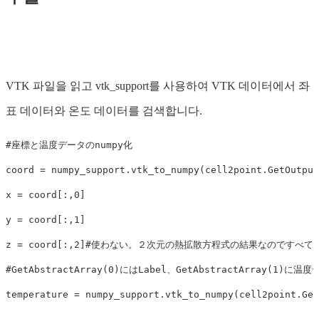
VTK 파일을 읽고 vtk_support를 사용하여 VTK 데이터에서 좌
표 데이터와 온도 데이터를 검색합니다.
coord
=
numpy_support
.
vtk_to_numpy
(
cell2point
.
GetOutput
x
=
coord
[:,
0
]
y
=
coord
[:,
1
]
z
=
coord
[:,
2
]
#使わない。２次元の熱拡散方程式の結果なのですべて0
temperature
=
numpy_support
.
vtk_to_numpy
(
cell2point
.
Get