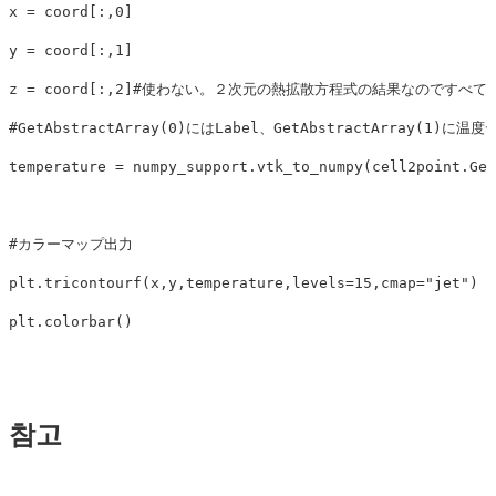
x
=
coord
[:,
0
]
y
=
coord
[:,
1
]
z
=
coord
[:,
2
]
#使わない。２次元の熱拡散方程式の結果なのですべて0
temperature
=
numpy_support
.
vtk_to_numpy
(
cell2point
.
Get
plt
.
tricontourf
(
x
,
y
,
temperature
,
levels
=
15
,
cmap
=
"jet"
)
plt
.
colorbar
()
참고