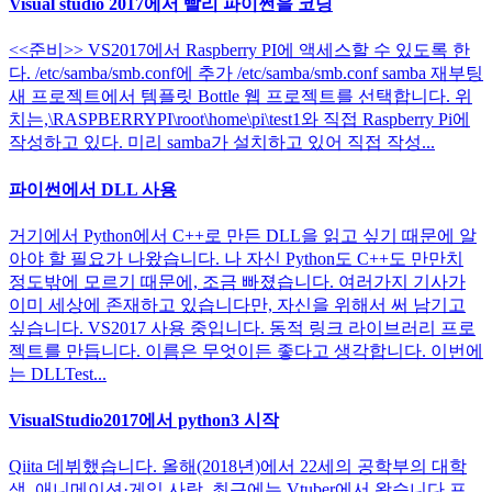
Visual studio 2017에서 빨리 파이썬을 코딩
<<준비>> VS2017에서 Raspberry PI에 액세스할 수 있도록 한
다. /etc/samba/smb.conf에 추가 /etc/samba/smb.conf samba 재부팅
새 프로젝트에서 템플릿 Bottle 웹 프로젝트를 선택합니다. 위
치는,\RASPBERRYPI\root\home\pi\test1와 직접 Raspberry Pi에
작성하고 있다. 미리 samba가 설치하고 있어 직접 작성...
파이썬에서 DLL 사용
거기에서 Python에서 C++로 만든 DLL을 읽고 싶기 때문에 알
아야 할 필요가 나왔습니다. 나 자신 Python도 C++도 만만치
정도밖에 모르기 때문에, 조금 빠졌습니다. 여러가지 기사가
이미 세상에 존재하고 있습니다만, 자신을 위해서 써 남기고
싶습니다. VS2017 사용 중입니다. 동적 링크 라이브러리 프로
젝트를 만듭니다. 이름은 무엇이든 좋다고 생각합니다. 이번에
는 DLLTest...
VisualStudio2017에서 python3 시작
Qiita 데뷔했습니다. 올해(2018년)에서 22세의 공학부의 대학
생. 애니메이션·게임 사랑. 최근에는 Vtuber에서 왔습니다 프