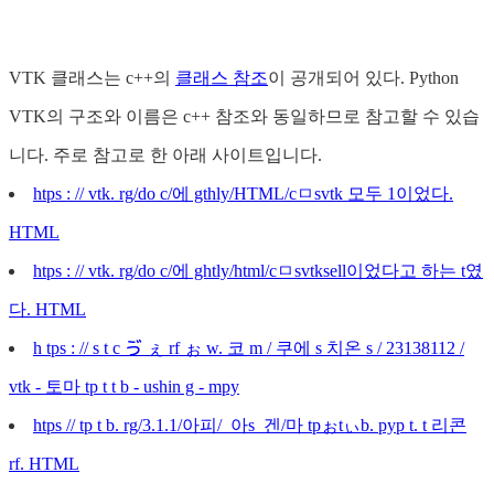
VTK 클래스는 c++의
클래스 참조
이 공개되어 있다. Python
VTK의 구조와 이름은 c++ 참조와 동일하므로 참고할 수 있습
니다. 주로 참고로 한 아래 사이트입니다.
htps : // vtk. rg/do c/에 gthly/HTML/cㅁsvtk 모두 1이었다.
HTML
htps : // vtk. rg/do c/에 ghtly/html/cㅁsvtksell이었다고 하는 t였
다. HTML
h tps : // s t c ゔ ぇ rf ぉ w. 코 m / 쿠에 s 치온 s / 23138112 /
vtk - 토마 tp t t b - ushin g - mpy
htps // tp t b. rg/3.1.1/아피/_아s_겐/마 tpぉtぃb. pyp t. t 리콘
rf. HTML