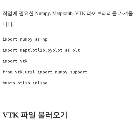
작업에 필요한 Numpy, Matplotlib, VTK 라이브러리를 가져옵
니다.
import
numpy
as
np
import
maptlotlib.pyplot
as
plt
import
vtk
from
vtk.util
import
numpy_support
%
matplotlib
inline
VTK 파일 불러오기