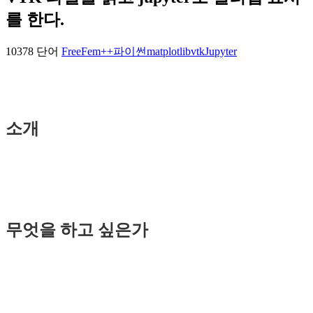
를 한다.
10378 단어
FreeFem++
파이썬
matplotlib
vtk
Jupyter
소개
무엇을 하고 싶은가