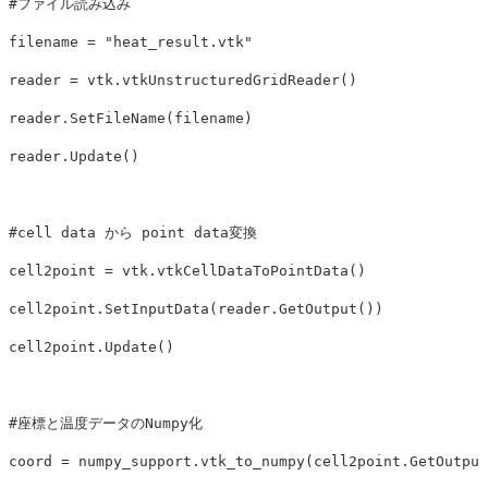
filename
=
"heat_result.vtk"
reader
=
vtk
.
vtkUnstructuredGridReader
()
reader
.
SetFileName
(
filename
)
reader
.
Update
()
cell2point
=
vtk
.
vtkCellDataToPointData
()
cell2point
.
SetInputData
(
reader
.
GetOutput
())
cell2point
.
Update
()
coord
=
numpy_support
.
vtk_to_numpy
(
cell2point
.
GetOutput