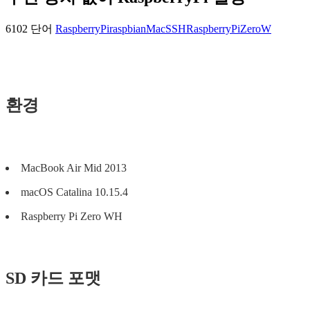
6102 단어
RaspberryPi
raspbian
Mac
SSH
RaspberryPiZeroW
환경
MacBook Air Mid 2013
macOS Catalina 10.15.4
Raspberry Pi Zero WH
SD 카드 포맷