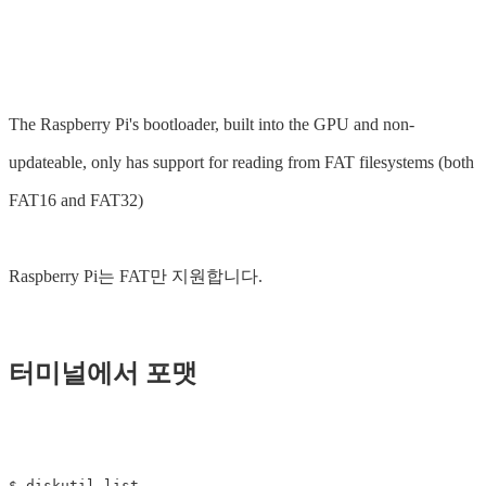
The Raspberry Pi's bootloader, built into the GPU and non-
updateable, only has support for reading from FAT filesystems (both
FAT16 and FAT32)
Raspberry Pi는 FAT만 지원합니다.
터미널에서 포맷
$ diskutil list
