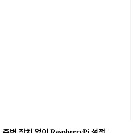
주변 장치 없이 RaspberryPi 설정