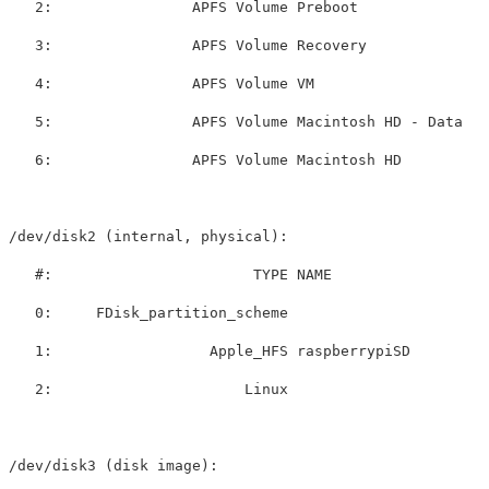
   2:                APFS Volume Preboot               
   3:                APFS Volume Recovery              
   4:                APFS Volume VM                    
   5:                APFS Volume Macintosh HD - Data   
   6:                APFS Volume Macintosh HD          
/dev/disk2 (internal, physical):

   #:                       TYPE NAME                  
   0:     FDisk_partition_scheme                       
   1:                  Apple_HFS raspberrypiSD         
   2:                      Linux                       
/dev/disk3 (disk image):
