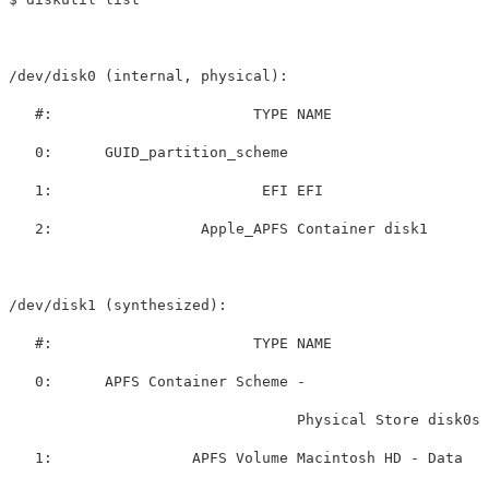
/dev/disk0 (internal, physical):

   #:                       TYPE NAME                  
   0:      GUID_partition_scheme                       
   1:                        EFI EFI                   
   2:                 Apple_APFS Container disk1       
/dev/disk1 (synthesized):

   #:                       TYPE NAME                  
   0:      APFS Container Scheme -                     
                                 Physical Store disk0s2

   1:                APFS Volume Macintosh HD - Data   