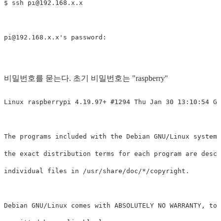
$ ssh 
pi@192.168.x.x
pi@192.168.x.x
비밀번호를 묻는다. 초기 비밀번호는 "raspberry"
Linux raspberrypi 4.19.97+ #1294 Thu Jan 30 13:10:54 GM
The programs included with the Debian GNU/Linux system 
the exact distribution terms for each program are descr
individual files in /usr/share/doc/*/copyright.

Debian GNU/Linux comes with ABSOLUTELY NO WARRANTY, to 