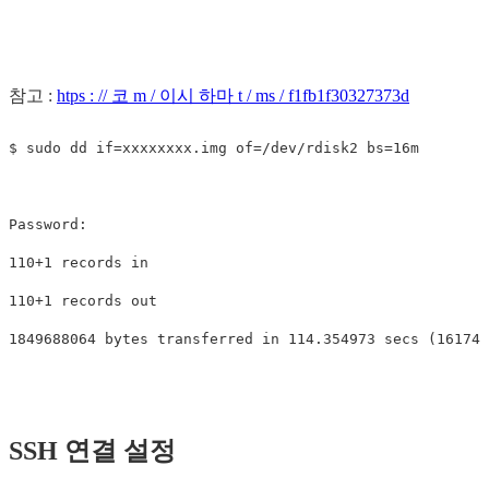
참고 :
htps : // 코 m / 이시 하마 t / ms / f1fb1f30327373d
$ sudo dd if=xxxxxxxx.img of=/dev/rdisk2 bs=16m

Password:

110+1 records in

110+1 records out

SSH 연결 설정