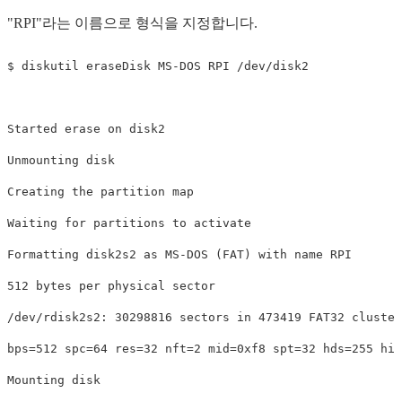
"RPI"라는 이름으로 형식을 지정합니다.
$ diskutil eraseDisk MS-DOS RPI /dev/disk2

Started erase on disk2

Unmounting disk

Creating the partition map

Waiting for partitions to activate

Formatting disk2s2 as MS-DOS (FAT) with name RPI

512 bytes per physical sector

/dev/rdisk2s2: 30298816 sectors in 473419 FAT32 cluster
bps=512 spc=64 res=32 nft=2 mid=0xf8 spt=32 hds=255 hid
Mounting disk
