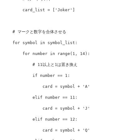
        card_list = ['Joker']

    # マークと数字を合体させる

    for symbol in symbol_list:

        for number in range(1, 14):

            # 11以上と1は置き換え

            if number == 1:

                card = symbol + 'A'

            elif number == 11:

                card = symbol + 'J'

            elif number == 12:

                card = symbol + 'Q'
