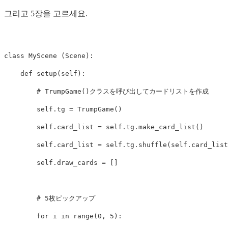
그리고 5장을 고르세요.
class MyScene (Scene):

    def setup(self):

        # TrumpGame()クラスを呼び出してカードリストを作成 

        self.tg = TrumpGame()

        self.card_list = self.tg.make_card_list()

        self.card_list = self.tg.shuffle(self.card_list
        self.draw_cards = []

        # 5枚ピックアップ

        for i in range(0, 5):
