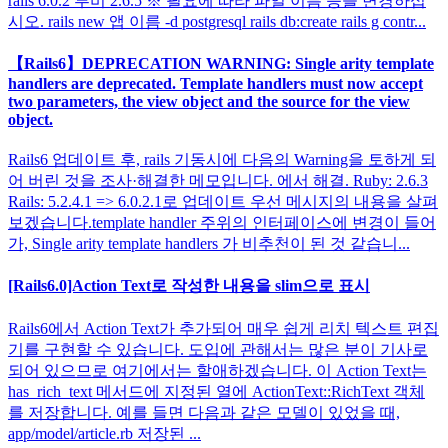
rails 6.0.2 루비 2.6.5 ※ 필요에 따라 파일 이름 등을 변경하십
시오. rails new 앱 이름 -d postgresql rails db:create rails g contr...
【Rails6】DEPRECATION WARNING: Single arity template
handlers are deprecated. Template handlers must now accept
two parameters, the view object and the source for the view
object.
Rails6 업데이트 후, rails 기동시에 다음의 Warning을 토하게 되
어 버린 것을 조사·해결한 메모입니다. 에서 해결. Ruby: 2.6.3
Rails: 5.2.4.1 => 6.0.2.1로 업데이트 우선 메시지의 내용을 살펴
보겠습니다.template handler 주위의 인터페이스에 변경이 들어
가, Single arity template handlers 가 비추천이 된 것 같습니...
[Rails6.0]Action Text로 작성한 내용을 slim으로 표시
Rails6에서 Action Text가 추가되어 매우 쉽게 리치 텍스트 편집
기를 구현할 수 있습니다. 도입에 관해서는 많은 분이 기사로
되어 있으므로 여기에서는 할애하겠습니다. 이 Action Text는
has_rich_text 메서드에 지정된 열에 ActionText::RichText 객체
를 저장합니다. 예를 들면 다음과 같은 모델이 있었을 때,
app/model/article.rb 저장된 ...