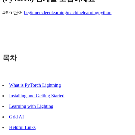
4395 단어
beginners
deeplearning
machinelearning
python
목차
What is PyTorch Lightning
Installing and Getting Started
Learning with Lighting
Grid AI
Helpful Links