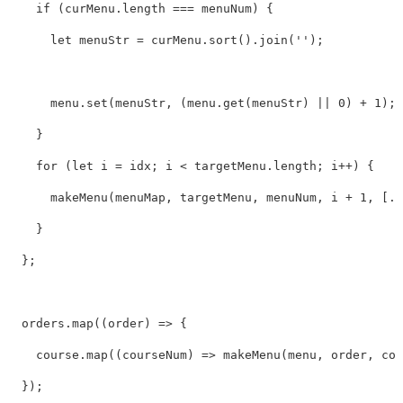
if
(
curMenu
.
length 
===
 menuNum
)
{
let
 menuStr 
=
 curMenu
.
sort
(
)
.
join
(
''
)
;
      menu
.
set
(
menuStr
,
(
menu
.
get
(
menuStr
)
||
0
)
+
1
)
;
}
for
(
let
 i 
=
 idx
;
 i 
<
 targetMenu
.
length
;
 i
++
)
{
makeMenu
(
menuMap
,
 targetMenu
,
 menuNum
,
 i 
+
1
,
[
..
}
}
;
  orders
.
map
(
(
order
)
=>
{
    course
.
map
(
(
courseNum
)
=>
makeMenu
(
menu
,
 order
,
 cou
}
)
;