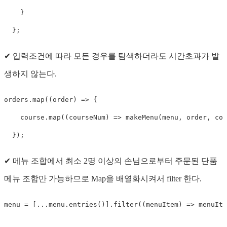
}
}
;
✔ 입력조건에 따라 모든 경우를 탐색하더라도 시간초과가 발
생하지 않는다.
orders
.
map
(
(
order
)
=>
{
    course
.
map
(
(
courseNum
)
=>
makeMenu
(
menu
,
 order
,
 cou
}
)
;
✔ 메뉴 조합에서 최소 2명 이상의 손님으로부터 주문된 단품
메뉴 조합만 가능하므로 Map을 배열화시켜서 filter 한다.
menu 
=
[
...
menu
.
entries
(
)
]
.
filter
(
(
menuItem
)
=>
 menuIte