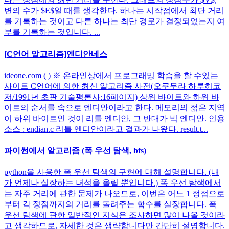
변의 수가 $E$일 때를 생각한다. 하나는 시작점에서 최단 거리
를 기록하는 것이고 다른 하나는 최단 경로가 결정되었는지 여
부를 기록하는 것입니다. ...
[C언어 알고리즘]엔디안네스
ideone.com ( ) ※ 온라인상에서 프로그래밍 학습을 할 수있는
사이트 C언어에 의한 최신 알고리즘 사전(오쿠무라 하루히코
저/1991년 초판 기술평론사:16페이지) 상위 바이트와 하위 바
이트의 순서를 속으로 엔디안이라고 한다. 메모리의 젊은 지역
이 하위 바이트인 것이 리틀 엔디안, 그 반대가 빅 엔디안. 인용
소스 : endian.c 리틀 엔디안이라고 결과가 나왔다. result.t...
파이썬에서 알고리즘 (폭 우선 탐색, bfs)
python을 사용한 폭 우선 탐색의 구현에 대해 설명합니다. (내
가 언제나 실장하는 녀석을 올릴 뿐입니다.) 폭 우선 탐색에서
는 자주 거리에 관한 문제가 나오므로, 이번은 어느 1 정점으로
부터 각 정점까지의 거리를 돌려주는 함수를 실장합니다. 폭
우선 탐색에 관한 일반적인 지식은 조사하면 많이 나올 것이라
고 생각하므로, 자세한 것은 생략합니다만 간단히 설명합니다.