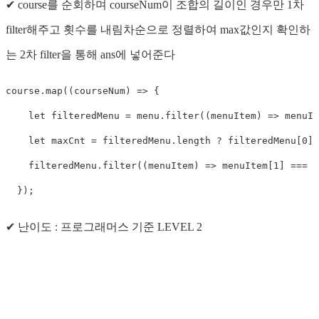
✔ course를 순회하며 courseNum이 조합의 길이인 경우만 1차
filter해주고 횟수를 내림차순으로 정렬하여 max값인지 확인하
는 2차 filter을 통해 ans에 넣어준다
course
.
map
(
(
courseNum
)
=>
{
let
 filteredMenu 
=
 menu
.
filter
(
(
menuItem
)
=>
 menuIt
let
 maxCnt 
=
 filteredMenu
.
length 
?
 filteredMenu
[
0
]
[
    filteredMenu
.
filter
(
(
menuItem
)
=>
 menuItem
[
1
]
===
 m
}
)
;
✔ 난이도 : 프로그래머스 기준 LEVEL 2