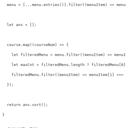
  menu 
=
[
...
menu
.
entries
(
)
]
.
filter
(
(
menuItem
)
=>
 menuI
let
 ans 
=
[
]
;
  course
.
map
(
(
courseNum
)
=>
{
let
 filteredMenu 
=
 menu
.
filter
(
(
menuItem
)
=>
 menuIt
let
 maxCnt 
=
 filteredMenu
.
length 
?
 filteredMenu
[
0
]
[
    filteredMenu
.
filter
(
(
menuItem
)
=>
 menuItem
[
1
]
===
 m
}
)
;
return
 ans
.
sort
(
)
;
}