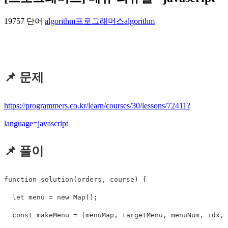
19757 단어
algorithm
프로그래머스
algorithm
📌 문제
https://programmers.co.kr/learn/courses/30/lessons/72411?
language=javascript
📌 풀이
function
solution
(
orders
,
 course
)
{
let
 menu 
=
new
Map
(
)
;
const
makeMenu
=
(
menuMap
,
 targetMenu
,
 menuNum
,
 idx
,
 