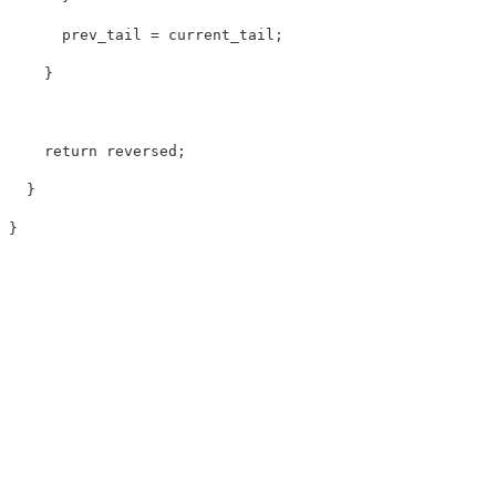
prev_tail
=
current_tail
;
}
return
reversed
;
}
}