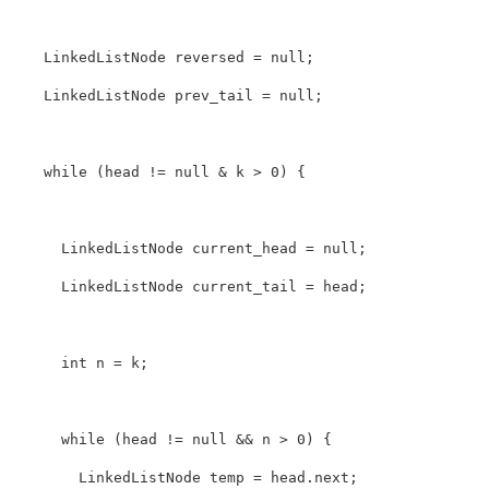
LinkedListNode
reversed
=
null
;
LinkedListNode
prev_tail
=
null
;
while
(
head
!=
null
&
k
>
0
)
{
LinkedListNode
current_head
=
null
;
LinkedListNode
current_tail
=
head
;
int
n
=
k
;
while
(
head
!=
null
&&
n
>
0
)
{
LinkedListNode
temp
=
head
.
next
;