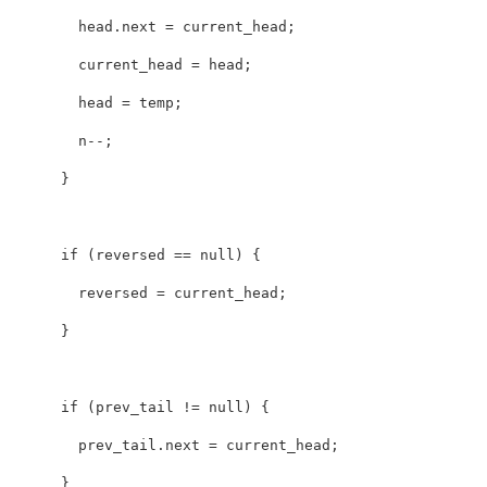
head
.
next
=
current_head
;
current_head
=
head
;
head
=
temp
;
n
--;
}
if
(
reversed
==
null
)
{
reversed
=
current_head
;
}
if
(
prev_tail
!=
null
)
{
prev_tail
.
next
=
current_head
;
}