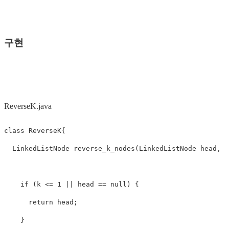
구현
ReverseK.java
class
ReverseK
{
LinkedListNode
reverse_k_nodes
(
LinkedListNode
head
,
i
if
(
k
<=
1
||
head
==
null
)
{
return
head
;
}