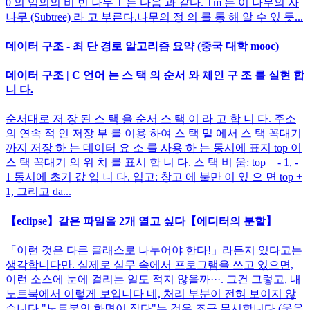
0 의 임의의 비 빈 나무 T 는 다음 과 같다. Tm 는 이 나무의 자
나무 (Subtree) 라 고 부른다.나무의 정 의 를 통 해 알 수 있 듯...
데이터 구조 - 최 단 경로 알고리즘 요약 (중국 대학 mooc)
데이터 구조 | C 언어 는 스 택 의 순서 와 체인 구 조 를 실현 합
니 다.
순서대로 저 장 된 스 택 을 순서 스 택 이 라 고 합 니 다. 주소
의 연속 적 인 저장 부 를 이용 하여 스 택 밑 에서 스 택 꼭대기
까지 저장 하 는 데이터 요 소 를 사용 하 는 동시에 표지 top 이
스 택 꼭대기 의 위 치 를 표시 합 니 다. 스 택 비 움: top = - 1, -
1 동시에 초기 값 입 니 다. 입고: 창고 에 불만 이 있 으 면 top +
1, 그리고 da...
【eclipse】같은 파일을 2개 열고 싶다【에디터의 분할】
「이런 것은 다른 클래스로 나누어야 한다!」라든지 있다고는
생각합니다만. 실제로 실무 속에서 프로그램을 쓰고 있으면,
이런 소스에 눈에 걸리는 일도 적지 않을까···. 그건 그렇고, 내
노트북에서 이렇게 보입니다 네, 처리 부분이 전혀 보이지 않
습니다 "노트북의 화면이 작다"는 것은 조금 무시합니다 (웃음