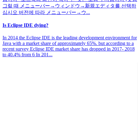
그럴 때 メニューバー→ウィンドウ→新規エディタ를 선택하
십시오 버전에 따라 メニューバー→ウ...
Is Eclipse IDE dying?
In 2014 the Eclipse IDE is the leading development environment for
Java with a market share of approximately 65%. but according to a
recent survey Eclipse IDE market share has dropped in 2017- 2018
to 40.4% from 6 In 201...