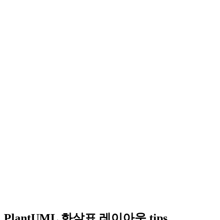
PlantUML 화살표 레이아웃 tips