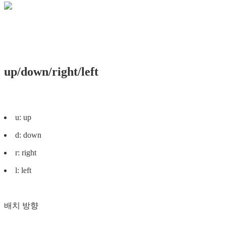
up/down/right/left
u: up
d: down
r: right
l: left
배치 방향