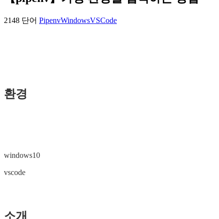
2148 단어
Pipenv
Windows
VSCode
환경
windows10
vscode
소개