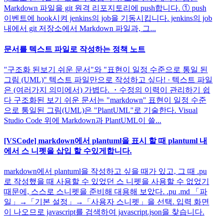
Markdown 파일을 git 원격 리포지토리에 push합니다. ① push
이벤트에 hook시켜 jenkins의 job을 기동시킵니다. jenkins의 job
내에서 git 저장소에서 Markdown 파일과, 그...
문서를 텍스트 파일로 작성하는 정책 노트
"구조화 된보기 쉬운 문서"와 "표현이 일정 수준으로 통일 된
그림 (UML)" 텍스트 파일만으로 작성하고 싶다! · 텍스트 파일
은 (여러가지 의미에서) 가볍다. ・수정의 이력이 관리하기 쉽
다 구조화된 보기 쉬운 문서는 "markdown" 표현이 일정 수준
으로 통일된 그림(UML)은 "PlantUML"로 기술한다. Visual
Studio Code 위에 Markdown과 PlantUML이 쓸...
[VSCode] markdown에서 plantuml을 표시 할 때 plantuml 내
에서 스 니펫을 삽입 할 수있게합니다.
markdown에서 plantuml을 작성하고 싶을 때가 있고, 그 때 .pu
로 작성했을 때 사용할 수 있었던 스 니펫을 사용할 수 없었기
때문에, 스스로 스니펫을 준비해 대용해 보았다. .pu .md 「파
일」→「기본 설정」→「사용자 스니펫」을 선택. 입력 화면
이 나오므로 javascript를 검색하여 javascript.json을 찾습니다.