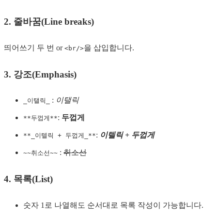
2.
줄바꿈(Line breaks)
띄어쓰기 두 번 or
을 삽입합니다.
<br/>
3.
강조(Emphasis)
:
이탤릭
_이탤릭_
:
두껍게
**두껍게**
:
이텔릭 + 두껍게
**_이텔릭 + 두껍게_**
:
취소선
~~취소선~~
4.
목록(List)
숫자 1로 나열해도 순서대로 목록 작성이 가능합니다.