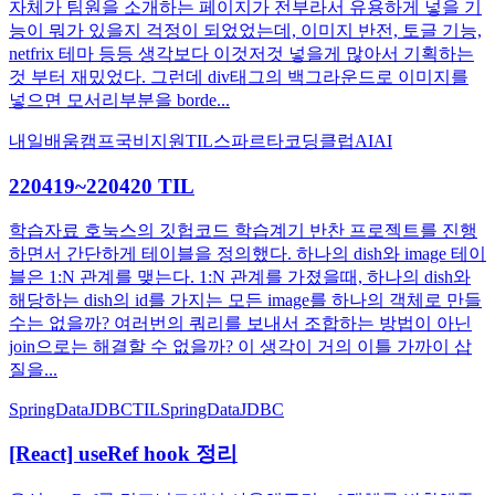
자체가 팀원을 소개하는 페이지가 전부라서 유용하게 넣을 기
능이 뭐가 있을지 걱정이 되었었는데, 이미지 반전, 토글 기능,
netfrix 테마 등등 생각보다 이것저것 넣을게 많아서 기획하는
것 부터 재밌었다. 그런데 div태그의 백그라운드로 이미지를
넣으면 모서리부분을 borde...
내일배움캠프
국비지원
TIL
스파르타코딩클럽
AI
AI
220419~220420 TIL
학습자료 호눅스의 깃헙코드 학습계기 반찬 프로젝트를 진행
하면서 간단하게 테이블을 정의했다. 하나의 dish와 image 테이
블은 1:N 관계를 맺는다. 1:N 관계를 가졌을때, 하나의 dish와
해당하는 dish의 id를 가지는 모든 image를 하나의 객체로 만들
수는 없을까? 여러번의 쿼리를 보내서 조합하는 방법이 아닌
join으로는 해결할 수 없을까? 이 생각이 거의 이틀 가까이 삽
질을...
SpringDataJDBC
TIL
SpringDataJDBC
[React] useRef hook 정리