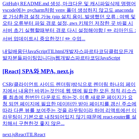
GitHub) README.md 생성, 마크다운 및 캐시파일삭제 명령어
vscode에는 pycharm처럼 venv 폴더 생성하지 않고도 anaconda
로 가상환경 설정 가능 (pip 설치 용이. 발생했던 오류 : 여백 및
오타 오류부터 파일 경로 설정, aws 키체인 저장한 곳 바뀔 시
서버 초기 실행할때부터 경로 다시 설정해야함 [ ✏️ 리마인드 :
서버 업데이트시 중요한것! [ ✏️ 수업...
내일배움단
JavaScript
TIL
html
개발자
스파르타코딩클럽
모든개
발자분들파이팅입니다
js
웹개발
스파르타
코딩
JavaScript
[React] SPA와 MPA, next.js
CSR(클라이언트 사이드 렌더링)방식으로 렌더링 하나의 페이
지에서 내용만 바뀌는것인데 웹 앱에 필요한 모든 정적 리소스
를 최초에 한번만 다운로드 하는것, 이후 새로운 페이지가 요
청 되면 페이지에 필요한 데이터만 받아 페이지를 갱신 주소에
따라 다른 뷰를 보여주는 것을 라우팅이라 하며 리액트에선 이
라우팅이 기본으로 내장되어있지 않기 때문에 react-router를 설
치해서 구현한것 좋지 않은...
next.js
React
TIL
React