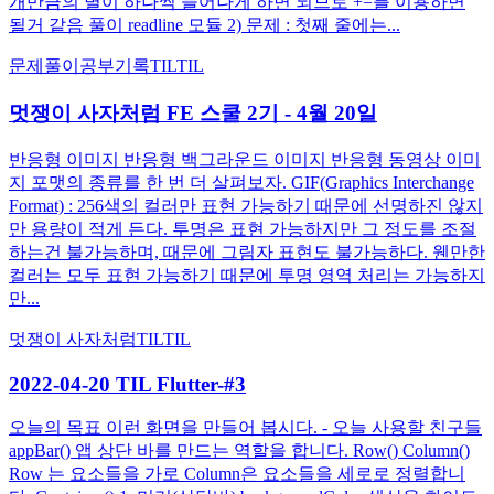
개만큼의 별이 하나씩 늘어나게 하면 되므로 +=를 이용하면
될거 같음 풀이 readline 모듈 2) 문제 : 첫째 줄에는...
문제풀이
공부기록
TIL
TIL
멋쟁이 사자처럼 FE 스쿨 2기 - 4월 20일
반응형 이미지 반응형 백그라운드 이미지 반응형 동영상 이미
지 포맷의 종류를 한 번 더 살펴보자. GIF(Graphics Interchange
Format) : 256색의 컬러만 표현 가능하기 때문에 선명하진 않지
만 용량이 적게 든다. 투명은 표현 가능하지만 그 정도를 조절
하는건 불가능하며, 때문에 그림자 표현도 불가능하다. 웬만한
컬러는 모두 표현 가능하기 때문에 투명 영역 처리는 가능하지
만...
멋쟁이 사자처럼
TIL
TIL
2022-04-20 TIL Flutter-#3
오늘의 목표 이런 화면을 만들어 봅시다. - 오늘 사용할 친구들
appBar() 앱 상단 바를 만드는 역할을 합니다. Row() Column()
Row 는 요소들을 가로 Column은 요소들을 세로로 정렬합니