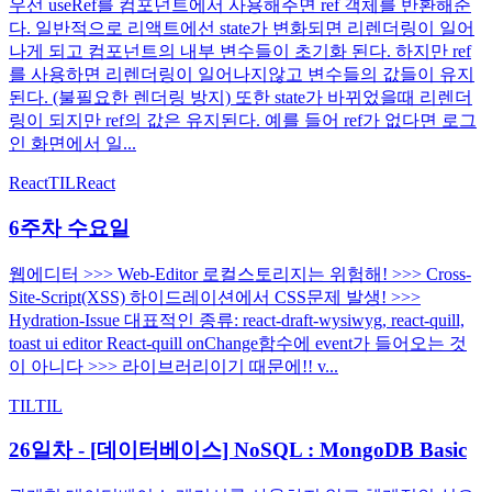
우선 useRef를 컴포넌트에서 사용해주면 ref 객체를 반환해준
다. 일반적으로 리액트에선 state가 변화되면 리렌더링이 일어
나게 되고 컴포넌트의 내부 변수들이 초기화 된다. 하지만 ref
를 사용하면 리렌더링이 일어나지않고 변수들의 값들이 유지
된다. (불필요한 렌더링 방지) 또한 state가 바뀌었을때 리렌더
링이 되지만 ref의 값은 유지된다. 예를 들어 ref가 없다면 로그
인 화면에서 일...
React
TIL
React
6주차 수요일
웹에디터 >>> Web-Editor 로컬스토리지는 위험해! >>> Cross-
Site-Script(XSS) 하이드레이션에서 CSS문제 발생! >>>
Hydration-Issue 대표적인 종류: react-draft-wysiwyg, react-quill,
toast ui editor React-quill onChange함수에 event가 들어오는 것
이 아니다 >>> 라이브러리이기 때문에!! v...
TIL
TIL
26일차 - [데이터베이스] NoSQL : MongoDB Basic