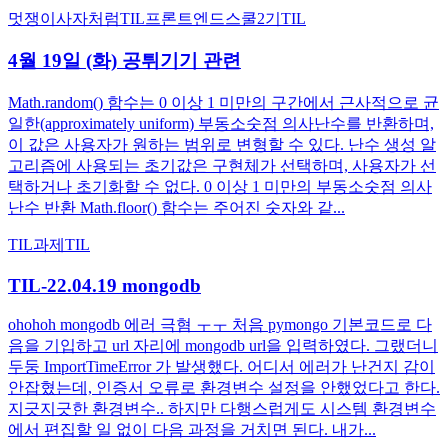
멋쟁이사자처럼
TIL
프론트엔드스쿨2기
TIL
4월 19일 (화) 공튀기기 관련
Math.random() 함수는 0 이상 1 미만의 구간에서 근사적으로 균
일한(approximately uniform) 부동소숫점 의사난수를 반환하며,
이 값은 사용자가 원하는 범위로 변형할 수 있다. 난수 생성 알
고리즘에 사용되는 초기값은 구현체가 선택하며, 사용자가 선
택하거나 초기화할 수 없다. 0 이상 1 미만의 부동소숫점 의사
난수 반환 Math.floor() 함수는 주어진 숫자와 같...
TIL
과제
TIL
TIL-22.04.19 mongodb
ohohoh mongodb 에러 극혐 ㅜㅜ 처음 pymongo 기본코드로 다
음을 기입하고 url 자리에 mongodb url을 입력하였다. 그랬더니
두둥 ImportTimeError 가 발생했다. 어디서 에러가 난건지 감이
안잡혔는데, 인증서 오류로 환경변수 설정을 안했었다고 한다.
지긋지긋한 환경변수.. 하지만 다행스럽게도 시스템 환경변수
에서 편집할 일 없이 다음 과정을 거치면 된다. 내가...