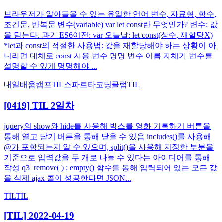
브라우저가 알아들을 수 있는 유일한 언어 변수, 자료형, 함수,
조건문, 반복문 변수(variable) var let const란 무엇인가? 변수: 값
을 담는다. 과거 ES6이전: var 오늘날: let const(상수, 재할당X)
*let과 const의 적절한 사용법: 값을 재할당해야 하는 상황이 아
니라면 대체로 const 사용 변수 명명 변수 이름 자체가 변수를
설명할 수 있게 명명해야 ...
내일배움캠프
TIL
스파르타코딩클럽
TIL
[0419] TIL 2일차
jquery의 show와 hide를 사용해 박스를 영화 기록하기 버튼을
통해 열고 닫기 버튼을 통해 닫을 수 있음 includes()를 사용해
@가 포함되는지 알 수 있으며, split()을 사용해 지정한 부분을
기준으로 입력값을 두 개로 나눌 수 있다는 아이디어를 통해
작성 q3_remove( ) : empty() 함수를 통해 입력되어 있는 모든 값
을 삭제 ajax 콜이 성공한다면 JSON...
TIL
TIL
[TIL] 2022-04-19