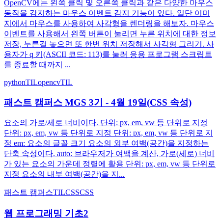
OpenCV에는 왼쪽 클릭 및 오른쪽 클릭과 같은 다양한 마우스
동작을 감지하는 마우스 이벤트 감지 기능이 있다. 일단 이미
지에서 마우스를 사용하여 사각형을 렌더링을 해보자. 마우스
이벤트를 사용해서 왼쪽 버튼이 눌리면 누른 위치에 대한 정보
저장, 누른걸 놓으면 또 한번 위치 저장해서 사각형 그리기. 사
용자가 q 키(ASCII 코드: 113)를 눌러 응용 프로그램 스크립트
를 종료할 때까지 ...
python
TIL
opencv
TIL
패스트 캠퍼스 MGS 3기 - 4월 19일(CSS 속성)
요소의 가로/세로 너비이다. 단위: px, em, vw 등 단위로 지정
단위: px, em, vw 등 단위로 지정 단위: px, em, vw 등 단위로 지
정 em: 요소의 글꼴 크기 요소의 외부 여백(공간)을 지정하는
단축 속성이다. auto: 브라우저가 여백을 계산, 가로(세로) 너비
가 있는 요소의 가운데 정렬에 활용 단위: px, em, vw 등 단위로
지정 요소의 내부 여백(공간)을 지...
패스트 캠퍼스
TIL
CSS
CSS
웹 프로그래밍 기초2