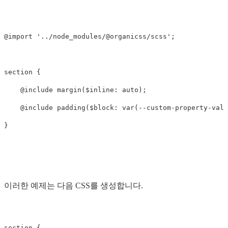
@import
'../node_modules/@organicss/scss'
;
section
{
@include
margin
(
$inline
:
auto
);
@include
padding
(
$block
:
var
(
--
custom-property-valu
}
이러한 예제는 다음 CSS를 생성합니다.
section
{