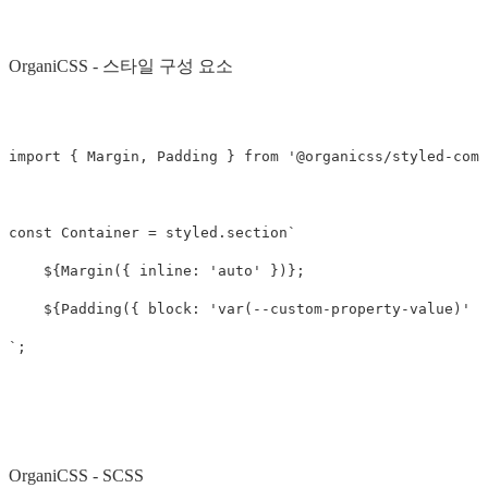
OrganiCSS - 스타일 구성 요소
import
{
Margin
,
Padding
}
from
'
@organicss/styled-comp
const
Container
=
styled
.
section
`

${
Margin
({
inline
:
'
auto
'
})}
;

${
Padding
({
block
:
'
var(--custom-property-value)
'
}
`
;
OrganiCSS - SCSS