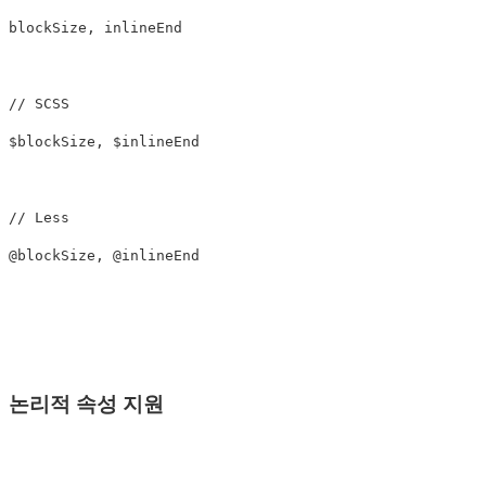
blockSize
,
inlineEnd
// SCSS
$blockSize
,
$inlineEnd
// Less
@
blockSize
,
@
inlineEnd
논리적 속성 지원