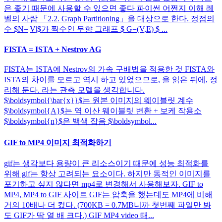
은 좋기 때문에 사용할 수 있으면 좋다 파이썬 어쩐지 이해 레
벨의 사람 「2.2. Graph Partitioning」을 대상으로 한다. 정점의
수 $N=|V|$가 짝수인 무향 그래프 $ G=(V,E) $ ...
FISTA = ISTA + Nestrov AG
FISTA는 ISTA에 Nestrov의 가속 구배법을 적용한 것 FISTA와
ISTA의 차이를 모르고 역시 하고 있었으므로, 을 읽은 뒤에, 정
리해 둔다. 라는 관측 모델을 생각합니다.
$\boldsymbol{\bar{x}}$는 원본 이미지의 웨이블릿 계수
$\boldsymbol{A}$는 역 이산 웨이블릿 변환 + 보케 작용소
$\boldsymbol{n}$은 백색 잡음 $\boldsymbol...
GIF to MP4 이미지 최적화하기
gif는 생각보다 용량이 큰 리소스이기 때문에 성능 최적화를
위해 gif는 항상 고려되는 요소이다. 하지만 동적인 이미지를
포기하고 싶지 않다면 mp4로 변경해서 사용해보자. GIF to
MP4, MP4 to GIF 사이트 GIF는 압축을 했는데도 MP4에 비해
거의 10배나 더 컸다. (700KB = 0.7MB니까 첫번째 파일만 봐
도 GIF가 딱 열 배 크다.) GIF MP4 video 태...