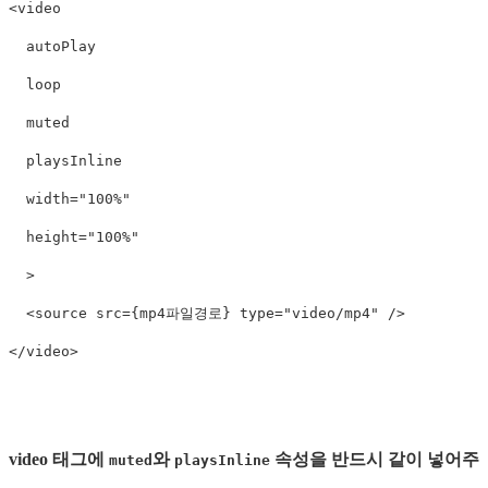
<
video
autoPlay
loop
muted
playsInline
width
=
"
100%
"
height
=
"
100%
"
>
<
source
src
=
{
mp4파일경로
}
type
=
"
video/mp4
"
/>
</
video
>
video 태그에
와
속성을 반드시 같이 넣어주
muted
playsInline