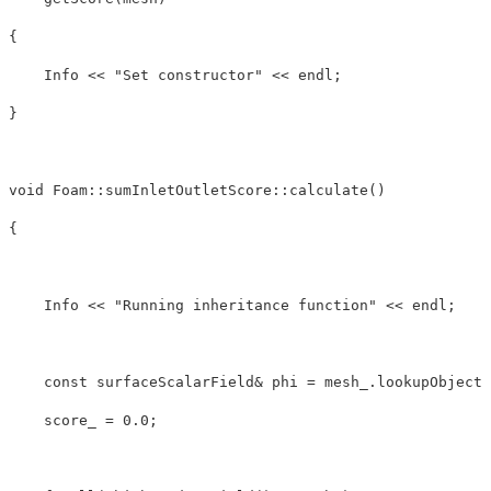
{
    Info 
<<
"Set constructor"
<<
 endl
;
}
void
 Foam
::
sumInletOutletScore
::
calculate
(
)
{
    Info 
<<
"Running inheritance function"
<<
 endl
;
const
 surfaceScalarField
&
 phi 
=
 mesh_
.
lookupObject
<
    score_ 
=
0.0
;