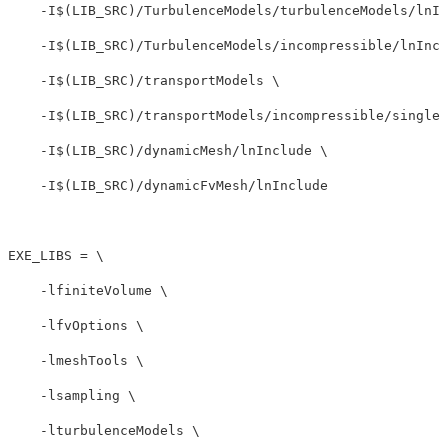
    -I
$
(
LIB_SRC
)
/TurbulenceModels/turbulenceModels/lnIn
    -I
$
(
LIB_SRC
)
/TurbulenceModels/incompressible/lnIncl
    -I
$
(
LIB_SRC
)
/transportModels \

    -I
$
(
LIB_SRC
)
/transportModels/incompressible/singleP
    -I
$
(
LIB_SRC
)
/dynamicMesh/lnInclude \

    -I
$
(
LIB_SRC
)
/dynamicFvMesh/lnInclude

EXE_LIBS 
=
 \

    -lfiniteVolume \

    -lfvOptions \

    -lmeshTools \

    -lsampling \

    -lturbulenceModels \
