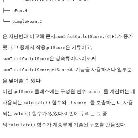
├── pEqn.H

은 지난번과 비교해 문서
가 증가
sumInletOutletScore.(C|H)
했다.그 중에서 작용
은 기류이고,
getScore
은 상속류이다.이로써
sumInletOutletScore
의 기능을 사용하거나 일부분
sumInletOutletScore
getScore
을 덮어쓸 수 있다.
이전
클래스에는 구성원 변수
를 계산하는 데
getScore
score_
사용되는
함수와 그
를 호출하는 데 사용
calculate()
score_
되는
함수가 있었다.이번에 우리는 그 중
value()
의'
함수가 계승류에 기술된'구조를 만들었다.
calculate()