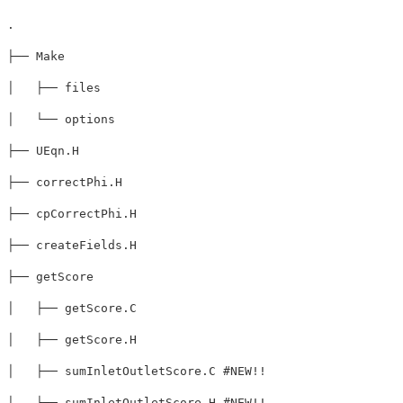
.

├── Make

│   ├── files

│   └── options

├── UEqn.H

├── correctPhi.H

├── cpCorrectPhi.H

├── createFields.H

├── getScore

│   ├── getScore.C

│   ├── getScore.H

│   ├── sumInletOutletScore.C #NEW!!

│   └── sumInletOutletScore.H #NEW!!
