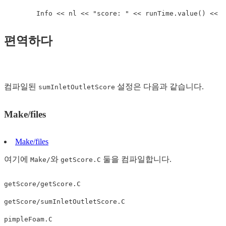
        Info 
<<
 nl 
<<
"score: "
<<
 runTime
.
value
(
)
<<
 t
편역하다
컴파일된
설정은 다음과 같습니다.
sumInletOutletScore
Make/files
Make/files
여기에
와
둘을 컴파일합니다.
Make/
getScore.C
getScore/getScore.C

getScore/sumInletOutletScore.C

pimpleFoam.C
