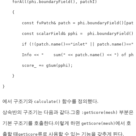
forAll
(
phi
.
boundaryField
(
)
,
 patchI
)
{
const
 fvPatch
&
 patch 
=
 phi
.
boundaryField
(
)
[
patc
const
 scalarField
&
 pphi 
=
  phi
.
boundaryField
(
)
[
if
(
!
(
patch
.
name
(
)
==
"inlet"
||
 patch
.
name
(
)
==
"o
        Info 
<<
"    sum("
<<
 patch
.
name
(
)
<<
") of phi
        score_ 
+=
gSum
(
pphi
)
;
}
}
에서 구조기와
함수를 정의했다.
calculate()
상속반의 구조기는 다음과 같다.그중
부분은
:getScore(mesh)
기본 구조기를 호출한다.이렇게 하면
에서 호
getScore(mesh)
출할 때
류로 사용할 수 있는 기능을 갖추게 된다.
getScore