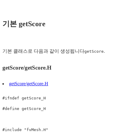
기본 getScore
기본 클래스로 다음과 같이 생성됩니다
.
getScore
getScore/getScore.H
getScore/getScore.H
#
ifndef
getScore_H
#
define
getScore_H
#
include
"fvMesh.H"