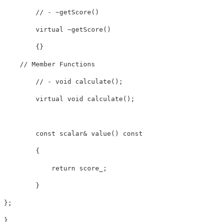
// - ~getScore()
virtual
~
getScore
(
)
{
}
// Member Functions
// - void calculate();
virtual
void
calculate
(
)
;
const
 scalar
&
value
(
)
const
{
return
 score_
;
}
}
;
}