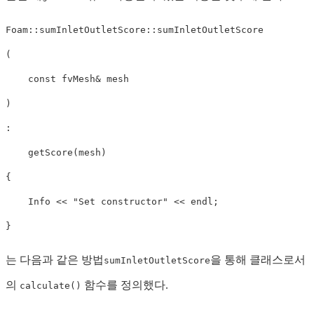
Foam
::
sumInletOutletScore
::
sumInletOutletScore
(
const
 fvMesh
&
)
:
getScore
(
mesh
)
{
    Info 
<<
"Set constructor"
<<
 endl
;
}
는 다음과 같은 방법
을 통해 클래스로서
sumInletOutletScore
의
함수를 정의했다.
calculate()