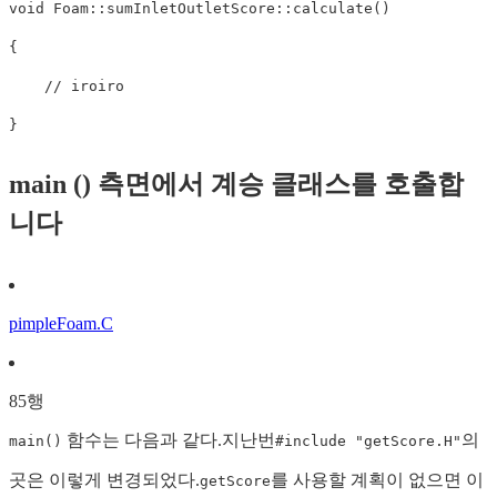
void
 Foam
::
sumInletOutletScore
::
calculate
(
)
{
// iroiro
}
main () 측면에서 계승 클래스를 호출합
니다
pimpleFoam.C
85행
함수는 다음과 같다.지난번
의
main()
#include "getScore.H"
곳은 이렇게 변경되었다.
를 사용할 계획이 없으면 이
getScore