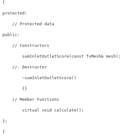
{
protected
:
// Protected data
public
:
// Constructors
sumInletOutletScore
(
const
 fvMesh
&
 mesh
)
;
//- Destructor
~
sumInletOutletScore
(
)
{
}
// Member Functions
virtual
void
calculate
(
)
;
}
;
}