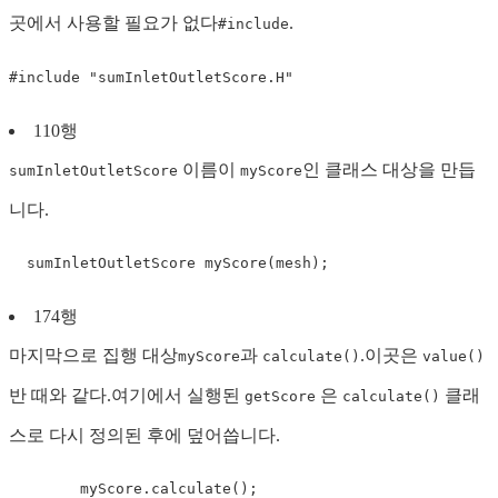
곳에서 사용할 필요가 없다
.
#include
#
include
"sumInletOutletScore.H"
110행
이름이
인 클래스 대상을 만듭
sumInletOutletScore
myScore
니다.
  sumInletOutletScore 
myScore
(
mesh
)
;
174행
마지막으로 집행 대상
과
.이곳은
myScore
calculate()
value()
반 때와 같다.여기에서 실행된
은
클래
getScore
calculate()
스로 다시 정의된 후에 덮어씁니다.
        myScore
.
calculate
(
)
;