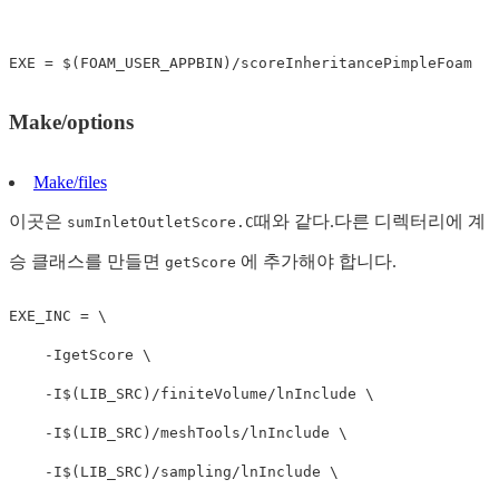
EXE 
=
$
(
FOAM_USER_APPBIN
)
Make/options
Make/files
이곳은
때와 같다.다른 디렉터리에 계
sumInletOutletScore.C
승 클래스를 만들면
에 추가해야 합니다.
getScore
EXE_INC 
=
 \

    -IgetScore \

    -I
$
(
LIB_SRC
)
/finiteVolume/lnInclude \

    -I
$
(
LIB_SRC
)
/meshTools/lnInclude \

    -I
$
(
LIB_SRC
)
/sampling/lnInclude \
