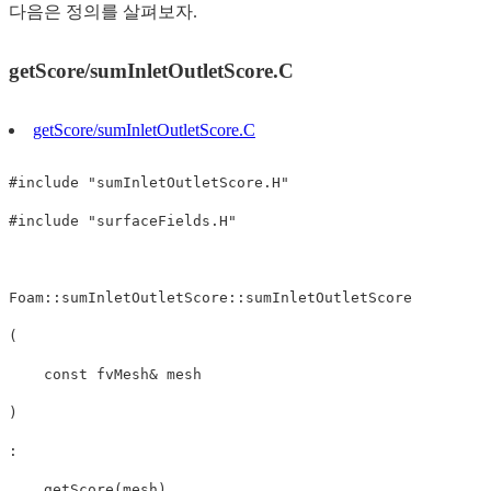
다음은 정의를 살펴보자.
getScore/sumInletOutletScore.C
getScore/sumInletOutletScore.C
#
include
"sumInletOutletScore.H"
#
include
"surfaceFields.H"
Foam
::
sumInletOutletScore
::
sumInletOutletScore
(
const
 fvMesh
&
)
:
getScore
(
mesh
)