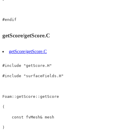
#
endif
getScore/getScore.C
getScore/getScore.C
#
include
"getScore.H"
#
include
"surfaceFields.H"
Foam
::
getScore
::
getScore
(
const
 fvMesh
&
)