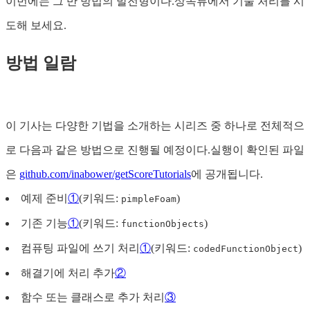
이번에는 그 반 방법의 발전형이다.상속류에서 기술 처리를 시
도해 보세요.
방법 일람
이 기사는 다양한 기법을 소개하는 시리즈 중 하나로 전체적으
로 다음과 같은 방법으로 진행될 예정이다.실행이 확인된 파일
은
github.com/inabower/getScoreTutorials
에 공개됩니다.
예제 준비
①
(키워드:
)
pimpleFoam
기존 기능
①
(키워드:
)
functionObjects
컴퓨팅 파일에 쓰기 처리
①
(키워드:
)
codedFunctionObject
해결기에 처리 추가
②
함수 또는 클래스로 추가 처리
③