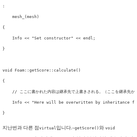
:
mesh_
(
mesh
)
{
    Info 
<<
"Set constructor"
<<
 endl
;
}
void
 Foam
::
getScore
::
calculate
(
)
{
// ここに書かれた内容は継承先で上書きされる。（ここを継承先か
    Info 
<<
"Here will be overwritten by inheritance fu
}
지난번과 다른 점
입니다.
와
virtual
~getScore()
void