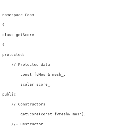
namespace
{
class
getScore
{
protected
:
// Protected data
const
 fvMesh
&
 mesh_
;
        scalar score_
;
public
:
// Constructors
getScore
(
const
 fvMesh
&
 mesh
)
;
//- Destructor