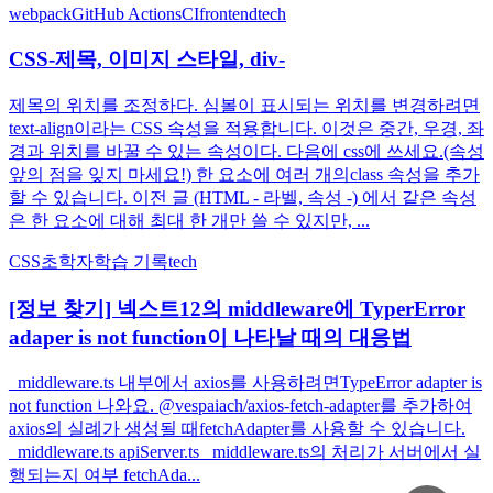
webpack
GitHub Actions
CI
frontend
tech
CSS-제목, 이미지 스타일, div-
제목의 위치를 조정하다. 심볼이 표시되는 위치를 변경하려면
text-align이라는 CSS 속성을 적용합니다. 이것은 중간, 우경, 좌
경과 위치를 바꿀 수 있는 속성이다. 다음에 css에 쓰세요.(속성
앞의 점을 잊지 마세요!) 한 요소에 여러 개의class 속성을 추가
할 수 있습니다. 이전 글 (HTML - 라벨, 속성 -) 에서 같은 속성
은 한 요소에 대해 최대 한 개만 쓸 수 있지만, ...
CSS
초학자
학습 기록
tech
[정보 찾기] 넥스트12의 middleware에 TyperError
adaper is not function이 나타날 때의 대응법
_middleware.ts 내부에서 axios를 사용하려면TypeError adapter is
not function 나와요. @vespaiach/axios-fetch-adapter를 추가하여
axios의 실례가 생성될 때fetchAdapter를 사용할 수 있습니다.
_middleware.ts apiServer.ts _middleware.ts의 처리가 서버에서 실
행되는지 여부 fetchAda...