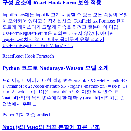
구성 요소에 React Hook Form 보안 적용
InputPropos에는 Input 태그가 사용할 수 있는 모든 속성의 유형
이 포함되어 있다고 생각하십시오. TextField.tsx Form.tsx 왠지
모르게 레지스터가 그렇게 귀속을 하려고 했는데 이 타입
UseFormRegisterReturn은 의외로 나오지 않았다. 아니면
register...펼치지 않고 그대로 묶어두면 유형 정의가
UseFormRegister<TFieldValues>로...
React
React Hook Form
tech
Python 코드로 Nadaraya-Watson 모델 소개
트레이닝 데이터에 대한 설명 변수:\mathbf{X} =\left\{mathbf{x
1},\mathbf{x 2},\cdots\mathbf{xN}\right\},\mathbf{xn} = (x{n, 1},
x{n, 2},\cdots, x{n D})^T \mathbf{x*}에 대한 목적 변수: t*
\mathbf{x*}의 목적 변수에 대한 예측: y (\mathbf{x]*) 최근 인
접법에서 훈련 ...
Python
기계 학습
prml
tech
Nuxt.js의 Vuex의 점포 분할에 따른 구조