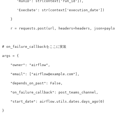
'RunID'
:
str
(
context
[
'run_id'
]),
'ExecDate'
:
str
(
context
[
'execution_date'
])
}
r
=
requests
.
post
(
url
,
headers
=
headers
,
json
=
payloa
args
=
{
"owner"
:
"airflow"
,
"email"
:
[
"
airflow@example.com
"
],
"depends_on_past"
:
False
,
"on_failure_callback"
:
post_teams_channel
,
"start_date"
:
airflow
.
utils
.
dates
.
days_ago
(
0
)
}