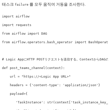
태스크
를 모두 움직여 거동을 조사한다.
failure
import
airflow
import
requests
from
airflow
import
DAG
from
airflow.operators.bash_operator
import
BashOperato
def
post_teams_channel
(
context
):
url
=
"https://<Logic App URL>"
headers
=
{
'content-type'
:
'application/json'
}
payload
=
{
'TaskInstance'
:
str
(
context
[
'task_instance_key_s