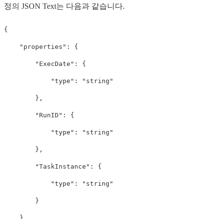
정의 JSON Text는 다음과 같습니다.
{
"properties"
:
{
"ExecDate"
:
{
"type"
:
"string"
},
"RunID"
:
{
"type"
:
"string"
},
"TaskInstance"
:
{
"type"
:
"string"
}
},