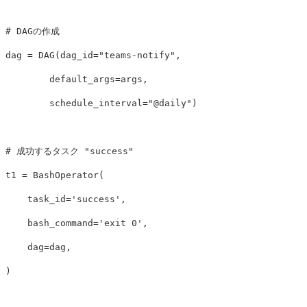
dag
=
DAG
(
dag_id
=
"teams-notify"
,
default_args
=
args
,
schedule_interval
=
"@daily"
)
t1
=
BashOperator
(
task_id
=
'success'
,
bash_command
=
'exit 0'
,
dag
=
dag
,
)