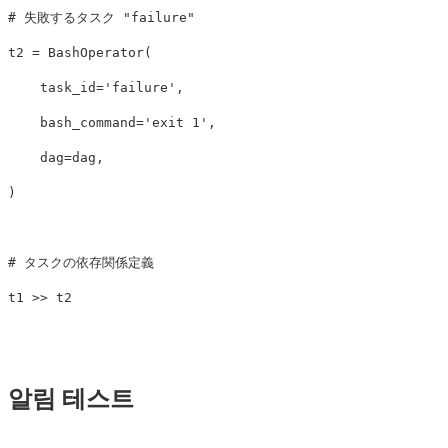
t2
=
BashOperator
(
task_id
=
'failure'
,
bash_command
=
'exit 1'
,
dag
=
dag
,
)
t1
>>
t2
알림 테스트