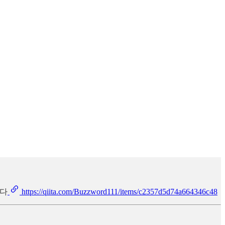
았다
https://qiita.com/Buzzword111/items/c2357d5d74a664346c48