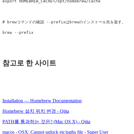
export 
HOMEBREW_CACHE
=
/opt/homebrew/cache

# brewコマンドの確認 --prefixはbrewのインストール先を返す。
brew 
--prefix
참고로 한 사이트
Installation — Homebrew Documentation
Homebrew 설치 위치 변경 - Qiita
PATH를 통과하는 것은? (Mac OS X) - Qiita
macos - OSX: Cannot unlock etc/paths file - Super User