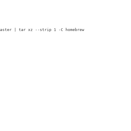
aster | 
tar 
xz 
--strip
 1 
-C
 homebrew
