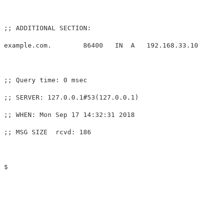
;; ADDITIONAL SECTION:

example.com.        86400   IN  A   192.168.33.10

;; Query time: 0 msec

;; SERVER: 127.0.0.1#53(127.0.0.1)

;; WHEN: Mon Sep 17 14:32:31 2018

;; MSG SIZE  rcvd: 186
