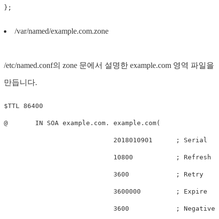
/var/named/example.com.zone
/etc/named.conf의 zone 문에서 설명한 example.com 영역 파일을
만듭니다.
$TTL 86400

@       IN SOA example.com. example.com(

                            2018010901      ; Serial

                            10800           ; Refresh

                            3600            ; Retry

                            3600000         ; Expire

                            3600            ; Negative 