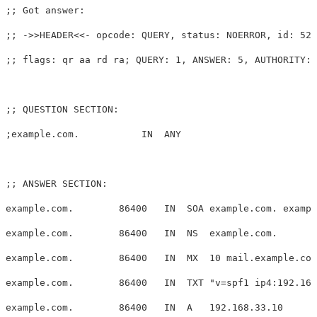
;; Got answer:

;; ->>HEADER<<- opcode: QUERY, status: NOERROR, id: 528
;; flags: qr aa rd ra; QUERY: 1, ANSWER: 5, AUTHORITY: 
;; QUESTION SECTION:

;example.com.           IN  ANY

;; ANSWER SECTION:

example.com.        86400   IN  SOA example.com. exampl
example.com.        86400   IN  NS  example.com.

example.com.        86400   IN  MX  10 mail.example.com
example.com.        86400   IN  TXT "v=spf1 ip4:192.168
example.com.        86400   IN  A   192.168.33.10
