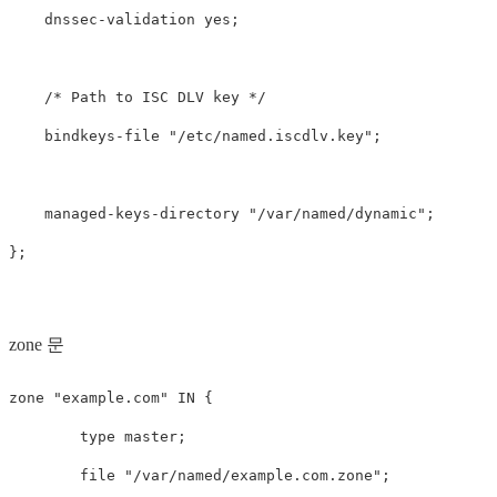
    dnssec-validation yes;

    /* Path to ISC DLV key */

    bindkeys-file "/etc/named.iscdlv.key";

    managed-keys-directory "/var/named/dynamic";

zone 문
zone "example.com" IN {

        type master;

        file "/var/named/example.com.zone";
