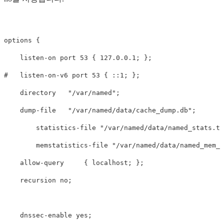
options {

    listen-on port 53 { 127.0.0.1; };

#   listen-on-v6 port 53 { ::1; };

    directory   "/var/named";

    dump-file   "/var/named/data/cache_dump.db";

        statistics-file "/var/named/data/named_stats.tx
        memstatistics-file "/var/named/data/named_mem_s
    allow-query     { localhost; };

    recursion no;

    dnssec-enable yes;
