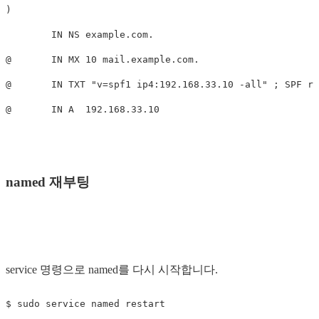
)

        IN NS example.com.

@       IN MX 10 mail.example.com.

@       IN TXT "v=spf1 ip4:192.168.33.10 -all" ; SPF re
named 재부팅
service 명령으로 named를 다시 시작합니다.