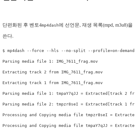
단편화된 후 벤토4
에 선언문, 재생 목록(mpd, m3u8)을
mp4dash
쓴다.
$ mp4dash --force --hls --no-split --profile=on-demand 
Parsing media file 1: IMG_7611_frag.mov

Extracting track 2 from IMG_7611_frag.mov

Extracting track 1 from IMG_7611_frag.mov

Parsing media file 1: tmpaY7qJJ = Extracted[track 2 fro
Parsing media file 2: tmpzr8seI = Extracted[track 1 fro
Processing and Copying media file tmpzr8seI = Extracted