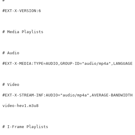
#

#EXT-X-VERSION:6

# Media Playlists

# Audio

#EXT-X-MEDIA:TYPE=AUDIO,GROUP-ID="audio/mp4a",LANGUAGE=
# Video

#EXT-X-STREAM-INF:AUDIO="audio/mp4a",AVERAGE-BANDWIDTH=
video-hev1.m3u8

# I-Frame Playlists
