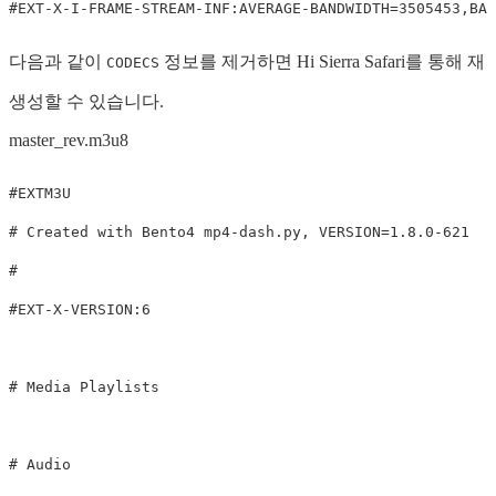
다음과 같이
정보를 제거하면 Hi Sierra Safari를 통해 재
CODECS
생성할 수 있습니다.
master_rev.m3u8
#EXTM3U

# Created with Bento4 mp4-dash.py, VERSION=1.8.0-621

#

#EXT-X-VERSION:6

# Media Playlists

# Audio
