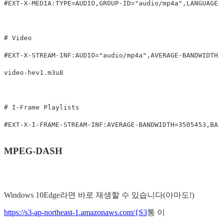
#EXT-X-MEDIA:TYPE=AUDIO,GROUP-ID="audio/mp4a",LANGUAGE=
# Video

#EXT-X-STREAM-INF:AUDIO="audio/mp4a",AVERAGE-BANDWIDTH=
video-hev1.m3u8

# I-Frame Playlists

MPEG-DASH
Windows 10Edge라면 바로 재생할 수 있습니다(아마도!)
https://s3-ap-northeast-1.amazonaws.com/{S3
통 이