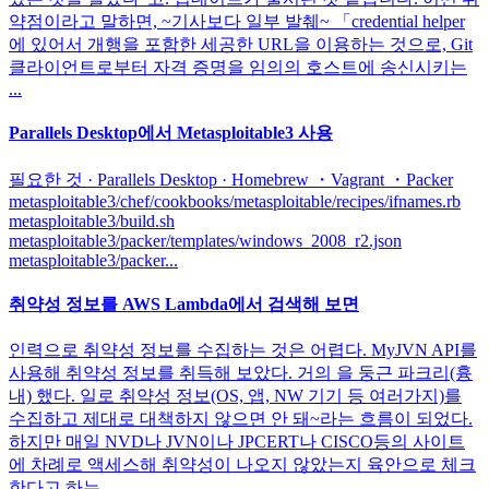
약점이라고 말하면, ~기사보다 일부 발췌~ 「credential helper
에 있어서 개행을 포함한 세공한 URL을 이용하는 것으로, Git
클라이언트로부터 자격 증명을 임의의 호스트에 송신시키는
...
Parallels Desktop에서 Metasploitable3 사용
필요한 것 · Parallels Desktop · Homebrew ・Vagrant ・Packer
metasploitable3/chef/cookbooks/metasploitable/recipes/ifnames.rb
metasploitable3/build.sh
metasploitable3/packer/templates/windows_2008_r2.json
metasploitable3/packer...
취약성 정보를 AWS Lambda에서 검색해 보면
인력으로 취약성 정보를 수집하는 것은 어렵다. MyJVN API를
사용해 취약성 정보를 취득해 보았다. 거의 을 둥근 파크리(흉
내) 했다. 일로 취약성 정보(OS, 앱, NW 기기 등 여러가지)를
수집하고 제대로 대책하지 않으면 안 돼~라는 흐름이 되었다.
하지만 매일 NVD나 JVN이나 JPCERT나 CISCO등의 사이트
에 차례로 액세스해 취약성이 나오지 않았는지 육안으로 체크
한다고 하는 ...