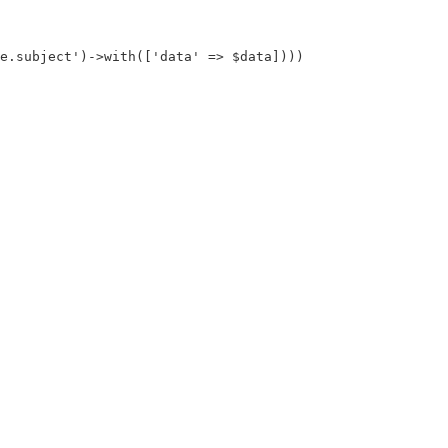
e.subject'
)
->
with
([
'data'
=>
$data
])))