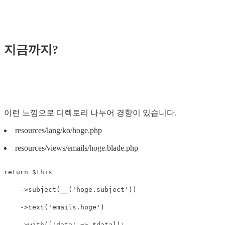
지금까지?
이런 느낌으로 디렉토리 나누어 경향이 있습니다.
resources/lang/ko/hoge.php
resources/views/emails/hoge.blade.php
return
$this
->
subject
(
__
(
'hoge.subject'
))
->
text
(
'emails.hoge'
)
->
with
([
'data'
=>
$data
]);