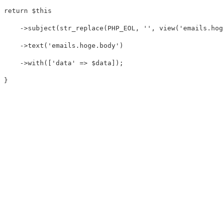
return
$this
->
subject
(
str_replace
(
PHP_EOL
,
''
,
view
(
'emails.hog
->
text
(
'emails.hoge.body'
)
->
with
([
'data'
=>
$data
]);
}