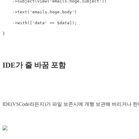
->
subject
(
view
(
'emails.hoge.subject'
))
->
text
(
'emails.hoge.body'
)
->
with
([
'data'
=>
$data
]);
}
IDE가 줄 바꿈 포함
IDE(VSCode라든지)가 파일 보존시에 개행 보관해 버리거나 한